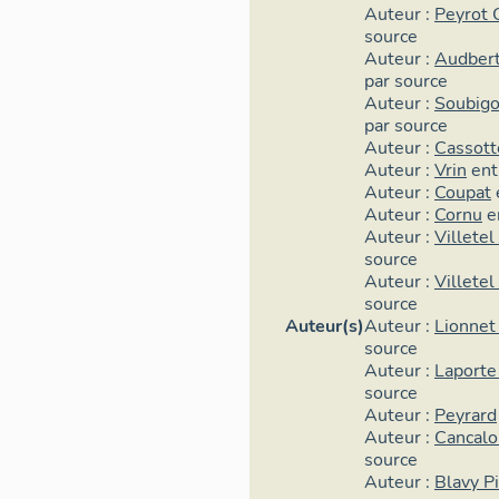
Auteur :
Peyrot 
source
Auteur :
Audbert 
par source
Auteur :
Soubigo
par source
Auteur :
Cassott
Auteur :
Vrin
ent
Auteur :
Coupat
Auteur :
Cornu
e
Auteur :
Villetel
source
Auteur :
Villetel
source
Auteur(s)
Auteur :
Lionnet
source
Auteur :
Laporte
source
Auteur :
Peyrard
Auteur :
Cancalo
source
Auteur :
Blavy P