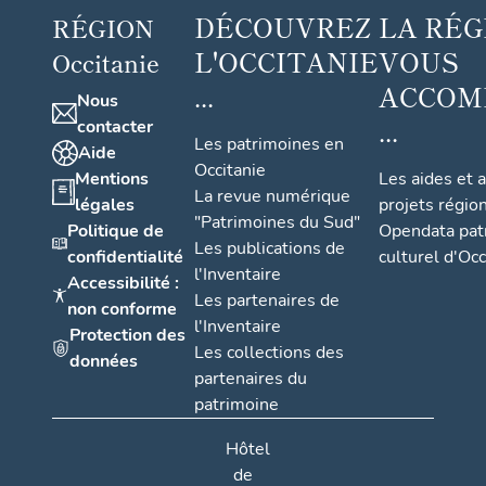
DÉCOUVREZ
LA RÉG
RÉGION
L'OCCITANIE
VOUS
Occitanie
...
ACCOM
Nous
...
contacter
Les patrimoines en
Aide
Occitanie
Mentions
Les aides et 
La revue numérique
légales
projets régio
"Patrimoines du Sud"
Politique de
Opendata pat
Les publications de
confidentialité
culturel d'Occ
l'Inventaire
Accessibilité :
Les partenaires de
non conforme
l'Inventaire
Protection des
Les collections des
données
partenaires du
patrimoine
Hôtel
de