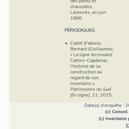
des ponts et
chaussées,
Lanteirès, en juin
1886.
PÉRIODIQUES
Cadot (Fabien),
Bernard (Guillaume),
« La ligne ferroviaire
Cahors-Capdenac,
l’histoire de sa
construction au
regard de son
inventaire »,
Patrimoines du Sud
[En ligne], 21, 2025.
Date(s) d'enquête : 2
(c) Consei
(c) Inventaire
C