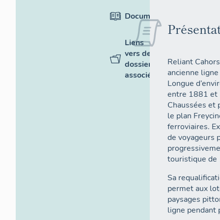
Documentation
Présenta
Liens
vers des
Reliant Cahors
dossiers
ancienne ligne 
associés
Longue d’envir
entre 1881 et 
Chaussées et pa
le plan Freycin
ferroviaires. E
de voyageurs p
progressiveme
touristique de
Sa requalifica
permet aux lot
paysages pitto
ligne pendant 