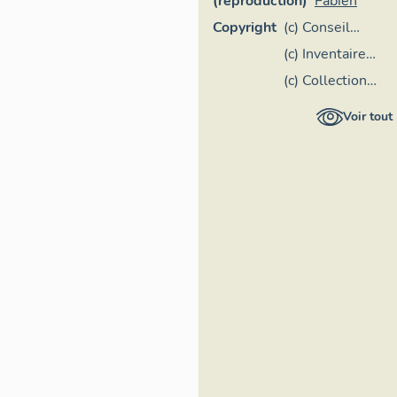
(reproduction)
Fabien
Copyright
(c) Conseil
départemental
(c) Inventaire
du Lot
général Région
(c) Collection
Occitanie
particulière
Voir tout