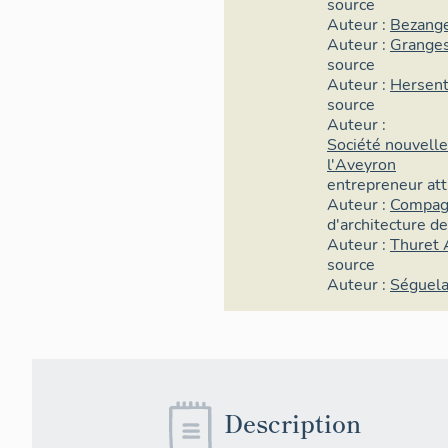
source
Auteur :
Bezang
Auteur :
Granges
source
Auteur :
Hersent
source
Auteur :
Société nouvelle
l'Aveyron
entrepreneur
at
Auteur :
Compagn
d'architecture de
Auteur :
Thuret 
source
Auteur :
Séguel
Description