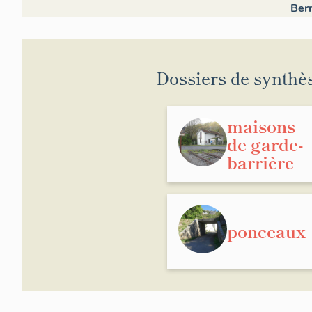
Ber
Dossiers de synthè
maisons
de garde-
barrière
ponceaux