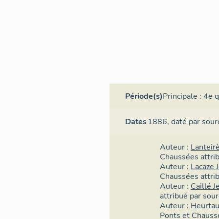
Période(s)
Principale :
4e q
Dates
1886,
daté par sour
Auteur :
Lanteir
Chaussées
attri
Auteur :
Lacaze 
Chaussées
attri
Auteur :
Caillé J
attribué par sou
Auteur :
Heurtau
Ponts et Chauss