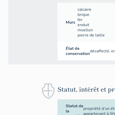
calcaire
brique
fer
Murs
enduit
moellon
pierre de taille
État de
désaffecté
,
en
conservation
Statut, intérêt et p
Statut de
propriété d'un ét
la
appartenant à S