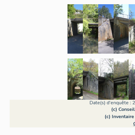
Date(s) d'enquête : 
(c) Consei
(c) Inventair