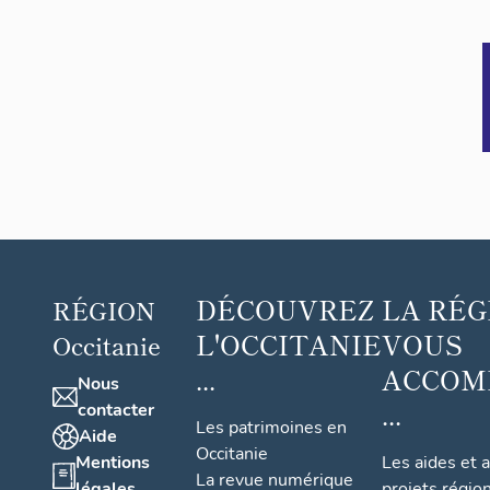
DÉCOUVREZ
LA RÉG
RÉGION
L'OCCITANIE
VOUS
Occitanie
...
ACCOM
Nous
...
contacter
Les patrimoines en
Aide
Occitanie
Mentions
Les aides et 
La revue numérique
légales
projets régio