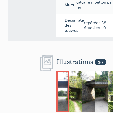
calcaire
moellon
pa
Murs
fer
Décompte
repérées
38
des
étudiées
10
œuvres
Illustrations
36