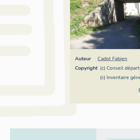
Auteur
Cadot Fabien
Copyright
(c) Conseil dépar
Lot
(c) Inventaire gé
Occitanie