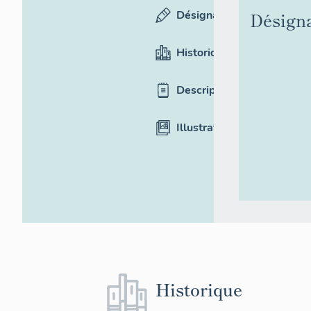
Désignation
Désign
Historique
Description
Illustrations
Historique