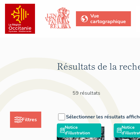
Vue
cartographique
Résultats de la rech
59 résultats
Sélectionner les résultats affic
Filtres
Notice
Notice
d'illustration
d'illustra