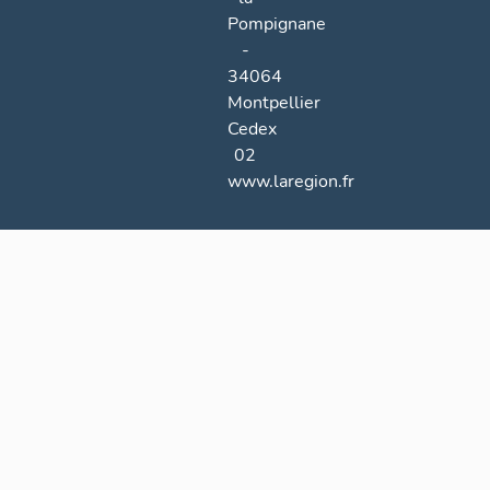
Pompignane
-
34064
Montpellier
Cedex
02
www.laregion.fr