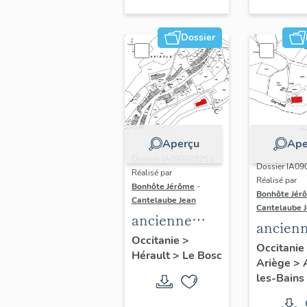
Jean-Mic
Bellamy.
Dossier
Aperçu
Ape
Dossier IA09002825 |
Dossier IA09
Réalisé par
Réalisé par
Bonhôte Jérôme
-
Bonhôte Jér
Cantelaube Jean
Cantelaube 
ancienne
ancien
forge à la
Occitanie
>
forge à 
Occitanie
Hérault
>
Le Bosc
catalane
Ariège
>
catalan
les-Bains