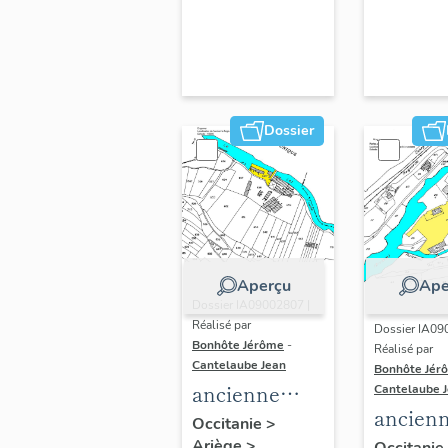
Dossier
Aperçu
Ape
Dossier IA09002807 |
Réalisé par
Dossier IA09
Bonhôte Jérôme
-
Réalisé par
Cantelaube Jean
Bonhôte Jér
ancienne
Cantelaube 
ancien
forge à la
Occitanie
>
forge à 
Ariège
>
Occitanie