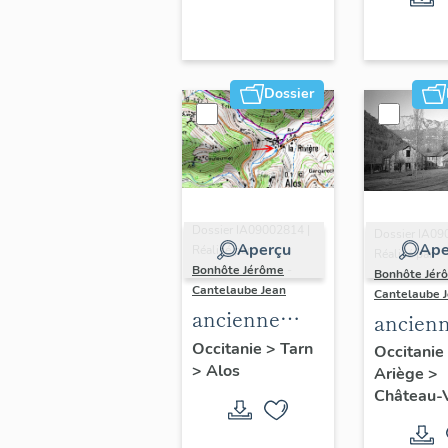
Dossier
Dossier IA09002814 |
Dossier IA09
Aperçu
Ape
Réalisé par
Réalisé par
Bonhôte Jérôme
-
Bonhôte Jér
Cantelaube Jean
Cantelaube 
ancienne
ancien
forge à la
forge d
Occitanie
>
Tarn
Occitanie
>
Alos
catalane,
Ariège
>
Gudane
Château-
actuellement
scierie