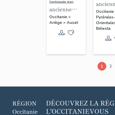
Cantelaube Jean
ancien
ancienne
forge à 
Occitanie
forge à la
Occitanie
>
Pyrénées
catalan
Ariège
>
Auzat
catalane, dite
Orientale
Bélesta
forge de
Capounta
1
2
DÉCOUVREZ
LA RÉG
RÉGION
L'OCCITANIE
VOUS
Occitanie