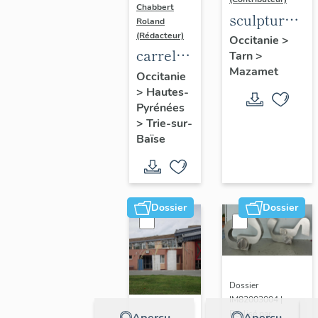
Chabbert
sculpture :
Roland
La jeune
(Rédacteur)
Occitanie
>
carrelage
Tarn
>
fille et
Mazamet
mural :
l'agneau
Occitanie
>
Hautes-
Sans
Pyrénées
titre
>
Trie-sur-
Baïse
Dossier
Dossier
Dossier
IM82003004 |
Réalisé par
Aperçu
Aperçu