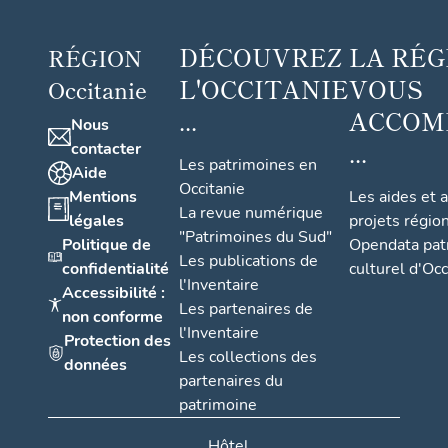
DÉCOUVREZ
LA RÉG
RÉGION
L'OCCITANIE
VOUS
Occitanie
...
ACCOM
Nous
...
contacter
Les patrimoines en
Aide
Occitanie
Mentions
Les aides et 
La revue numérique
légales
projets régio
"Patrimoines du Sud"
Politique de
Opendata pat
Les publications de
confidentialité
culturel d'Occ
l'Inventaire
Accessibilité :
Les partenaires de
non conforme
l'Inventaire
Protection des
Les collections des
données
partenaires du
patrimoine
Hôtel