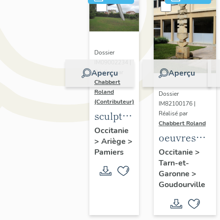
Dossier
IM09002234 |
Aperçu
Aperçu
Réalisé par
Chabbert
Roland
Dossier
(Contributeur)
IM82100176 |
sculpture
Réalisé par
Chabbert Roland
: crayon
Occitanie
oeuvres
>
Ariège
>
monumental
décoratives
Pamiers
Occitanie
>
ou
Tarn-et-
du collège
crayon
Garonne
>
sémaphore
Goudourville