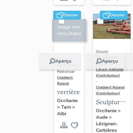
pierres
Dossier
Dossier
Image non
consultable
Dossier
IM11004847 |
Dossier
Aperçu
Aperçu
Réalisé par
IM81001211 |
Liévain Adélaïde
Réalisé par
(Contributeur)
Chabbert
-
Roland
Chabbert Roland
verrière
(Contributeur)
Sculpture :
Occitanie
>
Tarn
>
Le fil
Occitanie
>
Albi
Aude
>
d'Ariane
Lézignan-
Corbières