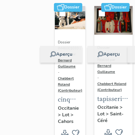
Dossier
Dossier
Dossier
Dossier
IM46001033 |
Aperçu
Aperçu
IM46001034 |
Réalisé par
Réalisé par
Bernard
Bernard
Guillaume
Guillaume
-
-
Chabbert
Chabbert Roland
Roland
(Contributeur)
(Contributeur)
tapisserie :
cinq
Ariane en
sculptures
Occitanie
>
Occitanie
Lot
>
Saint-
fête
>
Lot
>
dans un
Céré
Cahors
jardin
de