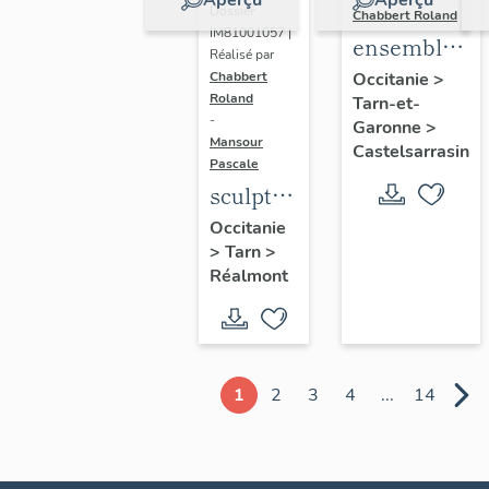
Dossier
Chabbert Roland
IM81001057 |
ensemble
Réalisé par
de deux
Occitanie
>
Chabbert
Roland
Tarn-et-
sculptures
-
Garonne
>
: sans titre
Mansour
Castelsarrasin
Pascale
sculpture
: sans
Occitanie
>
Tarn
>
titre
Réalmont
1
2
3
4
...
14