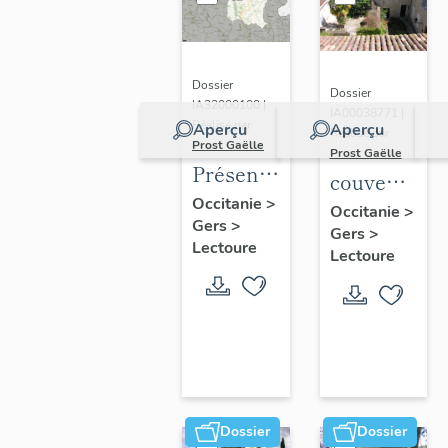
Dossier
Dossier
IA32000100 |
IA00038771 |
Réalisé par
Aperçu
Aperçu
Réalisé par
Prost Gaëlle
Prost Gaëlle
Présentation
couvent
de la
Occitanie
>
des
Occitanie
>
Gers
>
commune
Gers
>
Capucins
Lectoure
de
Lectoure
Lectoure
Dossier
Dossier