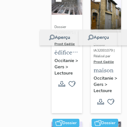
Dossier
IA32001071 |
Aperçu
Aperçu
Réalisé par
Prost Gaëlle
Dossier
édifice à
IA32001079 |
Réalisé par
fonction
Occitanie
>
Prost Gaëlle
Gers
>
non
maison
Lectoure
identifiée
Occitanie
>
Gers
>
Lectoure
Dossier
Dossier