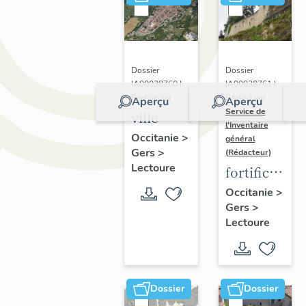
Dossier
Dossier
IA00038760 |
IA00038761 |
Réalisé par
Réalisé par
Aperçu
Aperçu
Service de
ville
l'Inventaire
Occitanie
>
général
Gers
>
(Rédacteur)
Lectoure
fortification
d'aggloméra
Occitanie
>
Gers
>
Lectoure
Dossier
Dossier