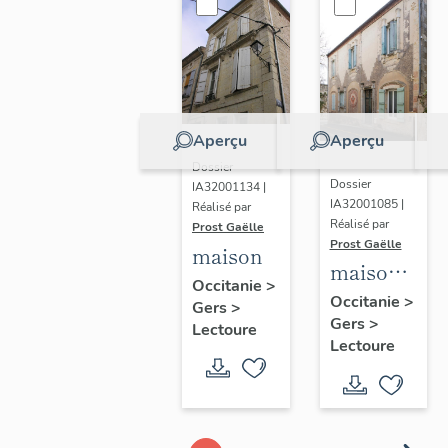
Aperçu
Aperçu
Dossier
Dossier
IA32001134 |
IA32001085 |
Réalisé par
Réalisé par
Prost Gaëlle
Prost Gaëlle
maison
maison
Occitanie
>
des
Occitanie
>
Gers
>
Gers
>
Clarinettes
Lectoure
Lectoure