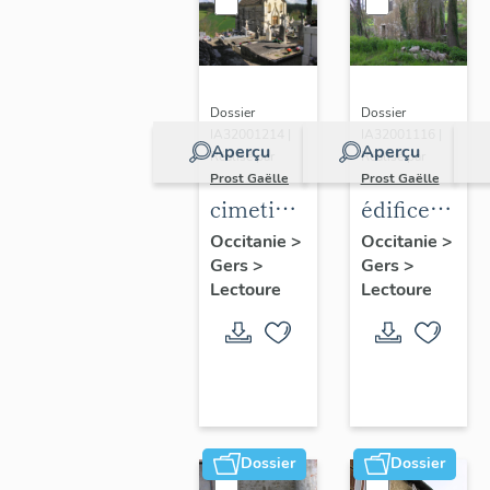
Dossier
Dossier
IA32001214 |
IA32001116 |
Aperçu
Aperçu
Réalisé par
Réalisé par
Prost Gaëlle
Prost Gaëlle
cimetière
édifice à
Saint-
fonction
Occitanie
>
Occitanie
>
Gers
>
Gers
>
Gervais
non
Lectoure
Lectoure
identifiée
Dossier
Dossier