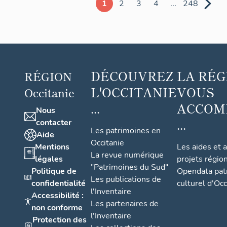
1
2
3
4
...
248
DÉCOUVREZ
LA RÉG
RÉGION
L'OCCITANIE
VOUS
Occitanie
...
ACCOM
Nous
...
contacter
Les patrimoines en
Aide
Occitanie
Mentions
Les aides et 
La revue numérique
légales
projets régio
"Patrimoines du Sud"
Politique de
Opendata pat
Les publications de
confidentialité
culturel d'Occ
l'Inventaire
Accessibilité :
Les partenaires de
non conforme
l'Inventaire
Protection des