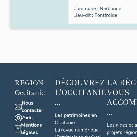
Commune :
Narbonne
Lieu-dit :
Fontfroide
DÉCOUVREZ
LA RÉG
RÉGION
L'OCCITANIE
VOUS
Occitanie
...
ACCOM
Nous
...
contacter
Les patrimoines en
Aide
Occitanie
Mentions
Les aides et 
La revue numérique
légales
projets régio