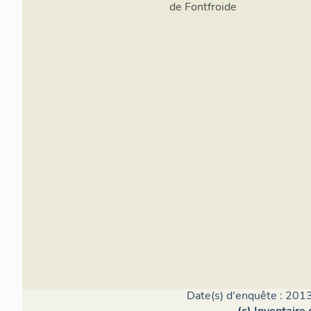
de Fontfroide
Date(s) d'enquête : 2013
(c) Inventaire