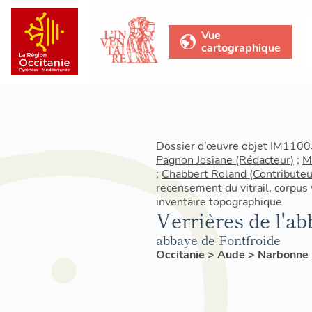
Vue
cartographique
Dossier d’œuvre objet IM11003
Pagnon Josiane (Rédacteur)
;
M
;
Chabbert Roland (Contributeu
recensement du vitrail, corpus
inventaire topographique
Verrières de l'ab
abbaye de Fontfroide
Occitanie
>
Aude
>
Narbonne