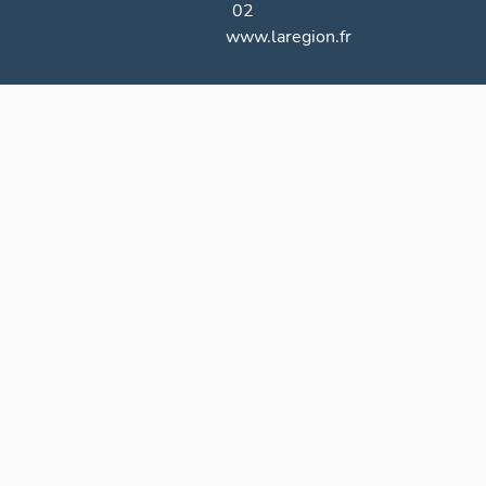
02
www.laregion.fr