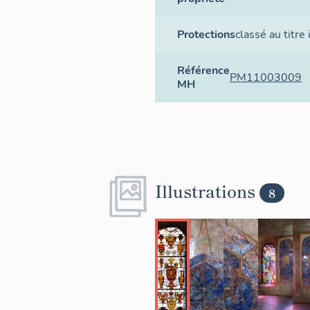
Protections
classé au titr
Référence
PM11003009
MH
Illustrations
8