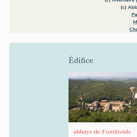
(c) Abb
Pa
M
Ch
Édifice
abbaye de Fontfroide