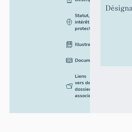
Désigna
Statut,
intérêt et
protection
Illustrations
Documentation
Liens
vers des
dossiers
associés