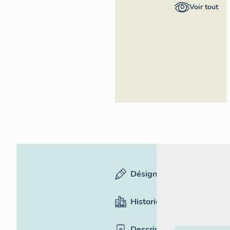
général
Voir tout
Région
Occitanie
Désignation
Historique
Description