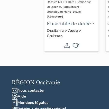
Dossier IM11111006 | Réalisé par
Delpech H. (Enquêteur)
-
Grandjouan Marie-Sylvie
(Rédacteur)
Ensemble de deux
tableaux.
Occitanie
>
Aude
>
Gruissan
RÉGION
Occitanie
Nous contacter
Aide
Mentions légales