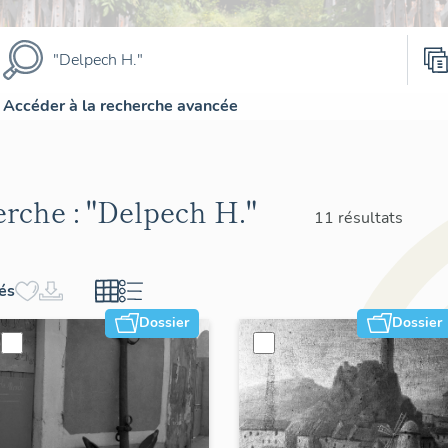
Accéder à la recherche avancée
erche :
"Delpech H."
11 résultats
hés
Dossier
Dossier