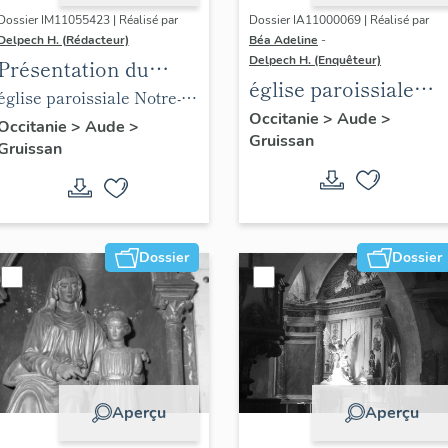
Dossier IM11055423 | Réalisé par
Dossier IA11000069 | Réalisé par
Delpech H. (Rédacteur)
Béa Adeline
-
Delpech H. (Enquêteur)
Présentation du
église paroissiale
mobilier de l'église
église paroissiale Notre-
Notre-Dame de
Occitanie
>
Aude
>
Notre-Dame de
Dame de l'Assomption
Occitanie
>
Aude
>
Gruissan
l'Assomption
Gruissan
l'Assomption de
Gruissan
Dossier
Dossier
Aperçu
Aperçu