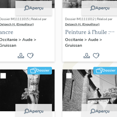
Aperçu
Aperçu
Dossier IM11111015 | Réalisé par
Dossier IM11111012 | Réalisé par
Delpech H. (Enquêteur)
Delpech H. (Enquêteur)
ancre
Peinture à l'huile :
vue du village de
Occitanie
>
Aude
>
Occitanie
>
Aude
>
Gruissan
Gruissan
Gruissan.
Dossier
Dossier
Aperçu
Aperçu