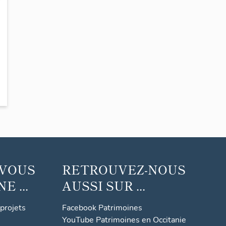
 VOUS
RETROUVEZ-NOUS
 ...
AUSSI SUR ...
 projets
Facebook Patrimoines
YouTube Patrimoines en Occitanie