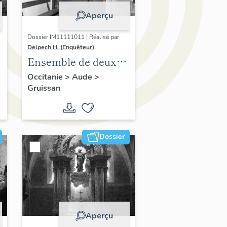
Aperçu
Dossier IM11111011 | Réalisé par
Delpech H. (Enquêteur)
Ensemble de deux
confessionaux.
Occitanie
>
Aude
>
Gruissan
Dossier
Aperçu