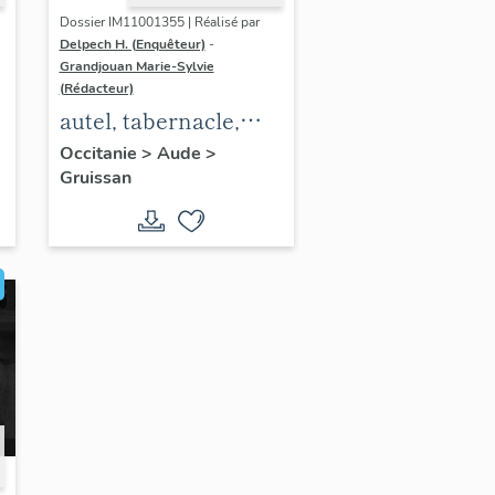
Dossier IM11001355 | Réalisé par
Delpech H. (Enquêteur)
-
Grandjouan Marie-Sylvie
(Rédacteur)
autel, tabernacle,
retable, statue :
Occitanie
>
Aude
>
Gruissan
L'Assomption de la
Vierge (maître-autel)