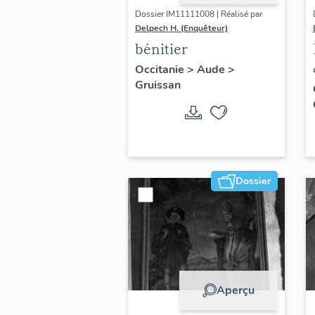
Dossier IM11111008 | Réalisé par
Delpech H. (Enquêteur)
bénitier
Occitanie
>
Aude
>
Gruissan
Dossier
Aperçu