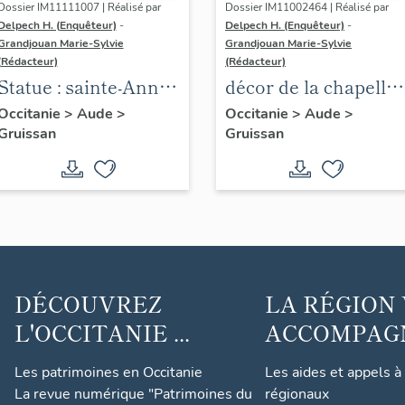
Dossier IM11111007 | Réalisé par
Dossier IM11002464 | Réalisé par
Delpech H. (Enquêteur)
-
Delpech H. (Enquêteur)
-
Grandjouan Marie-Sylvie
Grandjouan Marie-Sylvie
(Rédacteur)
(Rédacteur)
Statue : sainte-Anne
décor de la chapelle
et la Vierge enfant.
de la Vierge : autel,
Occitanie
>
Aude
>
Occitanie
>
Aude
>
Gruissan
Gruissan
retable, 3 statues :
Vierge à l'Enfant,
Saint Joseph, Saint
Dominique, 4
statuettes : Saint
Joachim, Sainte
Anne et la Vierge,
DÉCOUVREZ
LA RÉGION
Sainte Elisabeth,
L'OCCITANIE ...
ACCOMPAGNE
Sainte Germaine,
tableau : Sainte
Les patrimoines en Occitanie
Les aides et appels à
Catherine
La revue numérique "Patrimoines du
régionaux