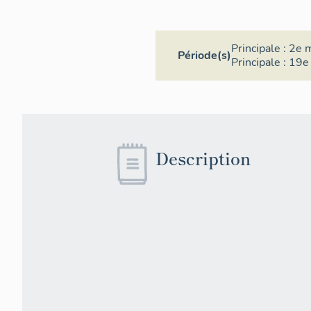
Principale :
2e m
Période(s)
Principale :
19e 
Description