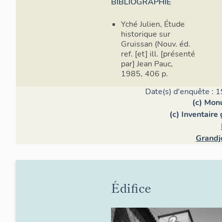
BIBLIOGRAPHIE
Yché Julien, Étude
historique sur
Gruissan (Nouv. éd.
ref. [et] ill. [présenté
par] Jean Pauc,
1985, 406 p.
Date(s) d'enquête : 1
(c) Mon
(c) Inventaire
Grandj
Édifice