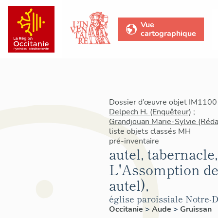
Vue
cartographique
Dossier d’œuvre objet IM11001
Delpech H. (Enquêteur)
;
Grandjouan Marie-Sylvie (Réda
liste objets classés MH
pré-inventaire
autel, tabernacle,
L'Assomption de 
autel),
église paroissiale Notre
Occitanie
>
Aude
>
Gruissan