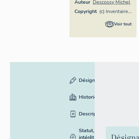
Auteur
Descossy Michel
Copyright
(c) Inventaire
général
Voir tout
Région
Occitanie
Désignation
Historique
Description
Statut,
Désigna
intérêt et