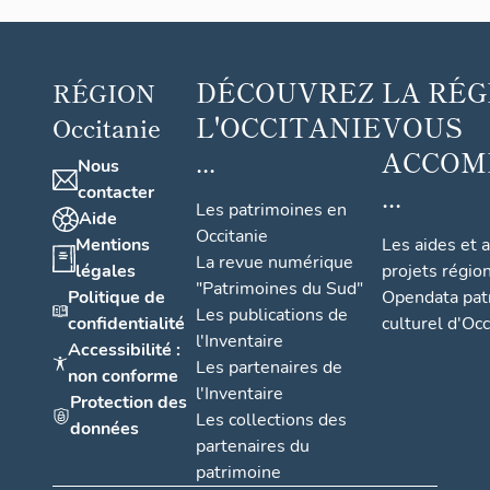
DÉCOUVREZ
LA RÉG
RÉGION
L'OCCITANIE
VOUS
Occitanie
...
ACCOM
Nous
...
contacter
Les patrimoines en
Aide
Occitanie
Mentions
Les aides et 
La revue numérique
légales
projets régio
"Patrimoines du Sud"
Politique de
Opendata pat
Les publications de
confidentialité
culturel d'Occ
l'Inventaire
Accessibilité :
Les partenaires de
non conforme
l'Inventaire
Protection des
Les collections des
données
partenaires du
patrimoine