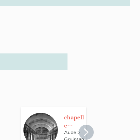
chapell
e
Notre-
Aude
>
Gruissan