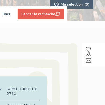
Ma sélection
(0)
Tous
Lancer la recherche
IVR91_19691101
n
271X