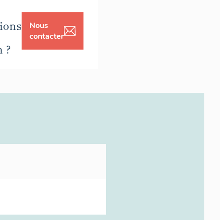
ions
Nous
contacter
n ?