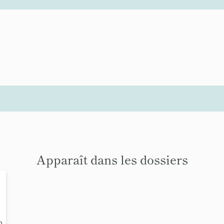
Apparaît dans les dossiers
é
n