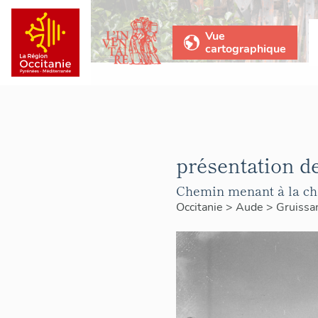
Vue
cartographique
présentation d
Chemin menant à la cha
Occitanie
>
Aude
>
Gruissa