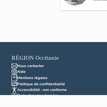
morat
f des
Auzils
dit
cimeti
ère
marin
RÉGION
Occitanie
Nous contacter
Aide
Mentions légales
Politique de confidentialité
Accessibilité : non conforme
Protection des données