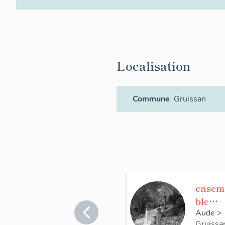
Localisation
Commune
Gruissan
ensem
ble
comm
Aude
>
Gruissa