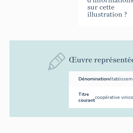
sur cette
illustration ?
Œuvre représenté
Dénomination
établissem
Titre
coopérative vinic
courant