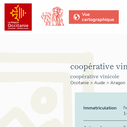
Vue
cartographique
coopérative vin
coopérative vinicole
Occitanie
>
Aude
>
Aragon
I
Immatriculation
1