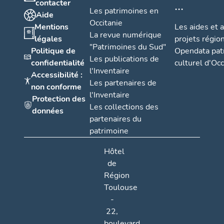
...
contacter
Les patrimoines en
Aide
Occitanie
Mentions
Les aides et 
La revue numérique
légales
projets régio
"Patrimoines du Sud"
Politique de
Opendata pat
Les publications de
confidentialité
culturel d'Occ
l'Inventaire
Accessibilité :
Les partenaires de
non conforme
l'Inventaire
Protection des
Les collections des
données
partenaires du
patrimoine
Hôtel
de
Région
Toulouse
-
22,
boulevard