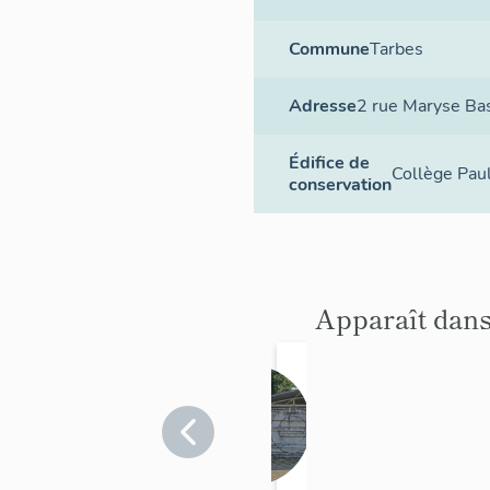
Commune
Tarbes
Adresse
2 rue Maryse Ba
Édifice de
Collège Paul
conservation
Apparaît dans
murs-
reliefs :
sans
Hautes-
Pyrénées
titre
>
Tarbes