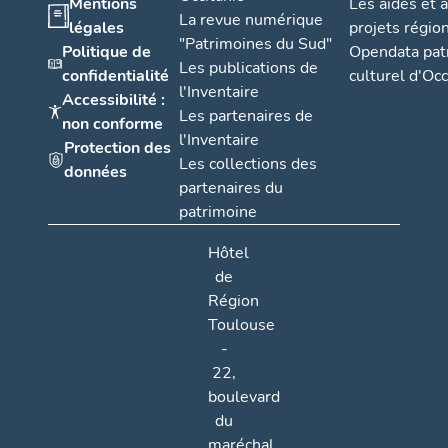
Mentions
Les aides et 
La revue numérique
légales
projets régio
"Patrimoines du Sud"
Politique de
Opendata pat
Les publications de
confidentialité
culturel d'Occ
l'Inventaire
Accessibilité :
Les partenaires de
non conforme
l'Inventaire
Protection des
Les collections des
données
partenaires du
patrimoine
Hôtel
de
Région
Toulouse
-
22,
boulevard
du
maréchal