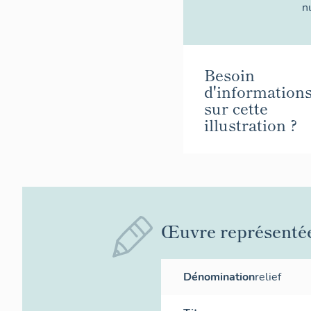
n
Besoin
d'information
sur cette
illustration ?
Œuvre représenté
Dénomination
relief