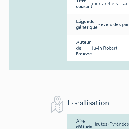
Titre
murs-reliefs : san
courant
Légende
Revers des pan
générique
Auteur
de
Juvin Robert
l'œuvre
Localisation
Aire
Hautes-Pyrénées
d'étude