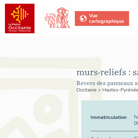
Vue
cartographique
murs-reliefs : s
Revers des panneaux s
Occitanie
>
Hautes-Pyréné
I
Immatriculation
0