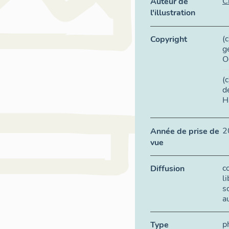
C
Auteur de
l'illustration
(
Copyright
g
O
(
d
H
2
Année de prise de
vue
c
Diffusion
l
s
a
p
Type