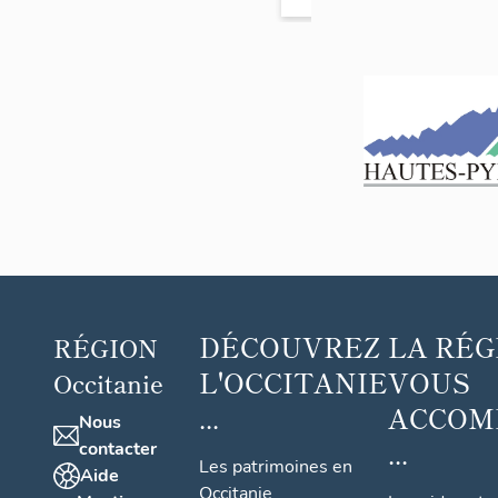
DÉCOUVREZ
LA RÉG
RÉGION
L'OCCITANIE
VOUS
Occitanie
...
ACCOM
Nous
...
contacter
Les patrimoines en
Aide
Occitanie