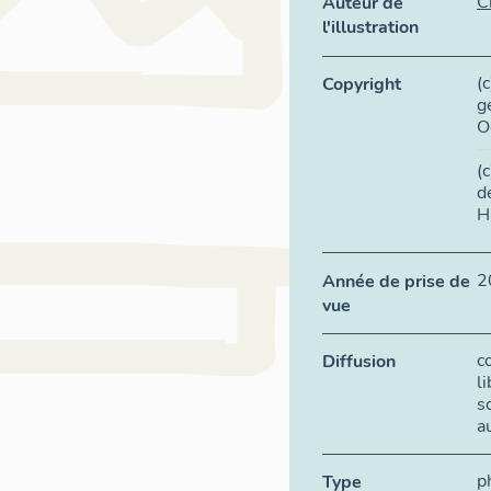
C
Auteur de
l'illustration
(
Copyright
g
O
(
d
H
2
Année de prise de
vue
c
Diffusion
l
s
a
p
Type