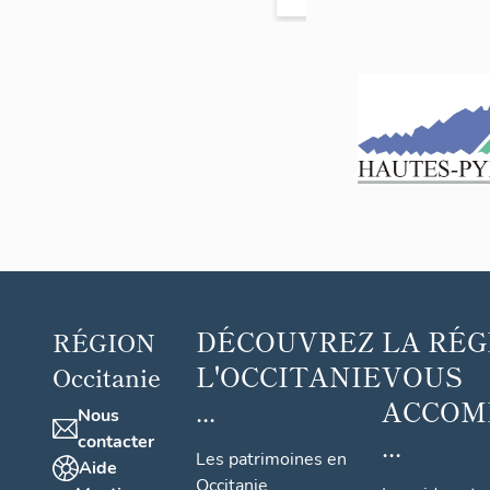
DÉCOUVREZ
LA RÉG
RÉGION
L'OCCITANIE
VOUS
Occitanie
...
ACCOM
Nous
...
contacter
Les patrimoines en
Aide
Occitanie