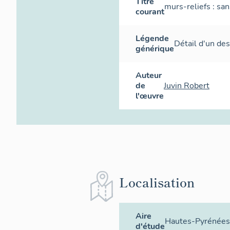
Titre
murs-reliefs : san
courant
Légende
Détail d'un de
générique
Auteur
de
Juvin Robert
l'œuvre
Localisation
Aire
Hautes-Pyrénées
d'étude