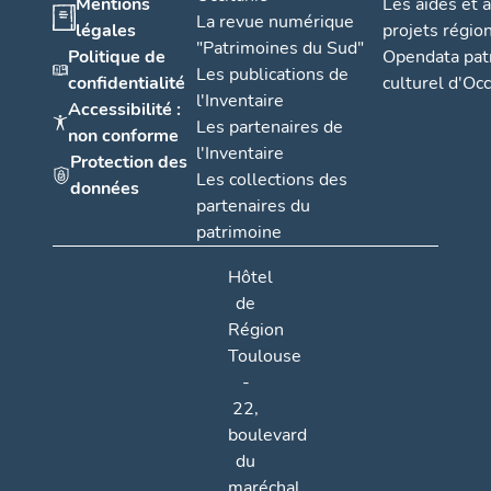
Mentions
Les aides et 
La revue numérique
légales
projets régio
"Patrimoines du Sud"
Politique de
Opendata pat
Les publications de
confidentialité
culturel d'Occ
l'Inventaire
Accessibilité :
Les partenaires de
non conforme
l'Inventaire
Protection des
Les collections des
données
partenaires du
patrimoine
Hôtel
de
Région
Toulouse
-
22,
boulevard
du
maréchal