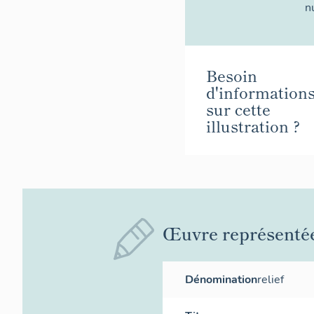
n
Besoin
d'information
sur cette
illustration ?
Œuvre représenté
Dénomination
relief