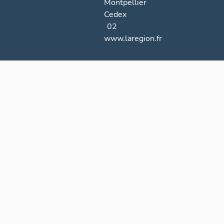
Montpellier
Cedex
02
www.laregion.fr