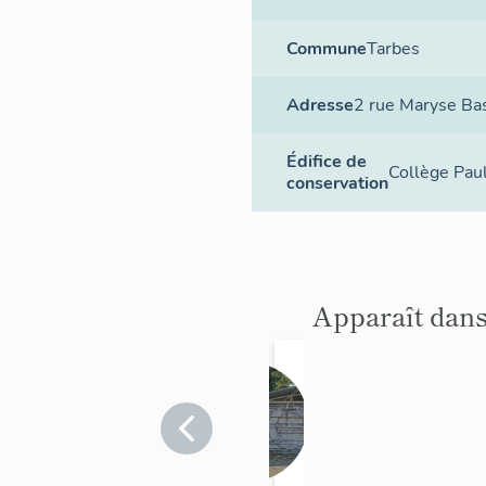
Commune
Tarbes
Adresse
2 rue Maryse Ba
Édifice de
Collège Paul
conservation
Apparaît dans
murs-
reliefs :
sans
Hautes-
Pyrénées
titre
>
Tarbes