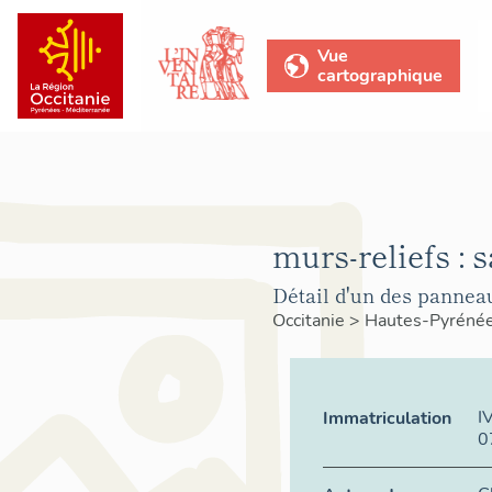
Vue
cartographique
murs-reliefs : s
Détail d'un des pannea
Occitanie
>
Hautes-Pyréné
I
Immatriculation
0