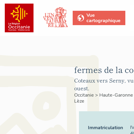
Vue
cartographique
fermes de la 
Coteaux vers Serny, vu
ouest.
Occitanie
>
Haute-Garonn
Lèze
I
Immatriculation
4