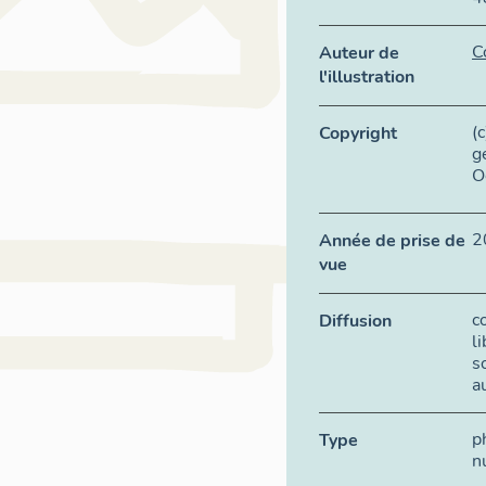
C
Auteur de
l'illustration
(
Copyright
g
O
2
Année de prise de
vue
c
Diffusion
l
s
a
p
Type
n