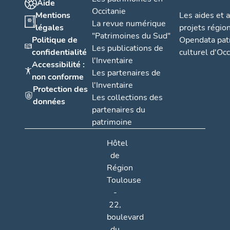
Aide
Occitanie
Mentions
Les aides et 
La revue numérique
légales
projets régio
"Patrimoines du Sud"
Politique de
Opendata pat
Les publications de
confidentialité
culturel d'Occ
l'Inventaire
Accessibilité :
Les partenaires de
non conforme
l'Inventaire
Protection des
Les collections des
données
partenaires du
patrimoine
Hôtel
de
Région
Toulouse
-
22,
boulevard
du