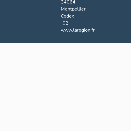
34064
Montpellier
Cedex
02
www.laregion.fr