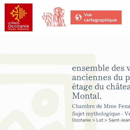
Vue
cartographique
ensemble des v
anciennes du 
étage du châte
Montal,
Chambre de Mme Fenail
Sujet mythologique - Ve
Occitanie
>
Lot
>
Saint-Jea