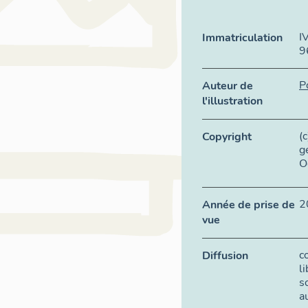
I
Immatriculation
9
P
Auteur de
l'illustration
(
Copyright
g
O
2
Année de prise de
vue
c
Diffusion
l
s
a