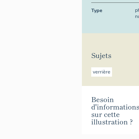
p
Type
n
Sujets
verrière
Besoin
d'information
sur cette
illustration ?