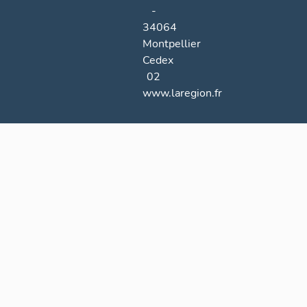
-
34064
Montpellier
Cedex
02
www.laregion.fr