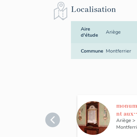
Localisation
Aire
Ariège
d'étude
Commune
Montferrier
monum
nt aux
morts 
Ariège
>
Montferri
la guer
de 1914