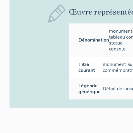
Œuvre représenté
monument 
tableau c
Dénomination
statue
console
Titre
monument aux 
courant
commémoratif e
Légende
Détail des ins
générique