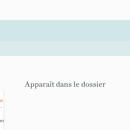
Apparaît dans le dossier
e
de
er
re
-