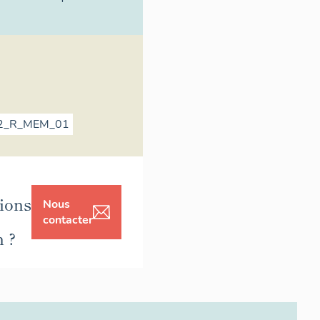
2_R_MEM_01
ions
Nous
contacter
n ?