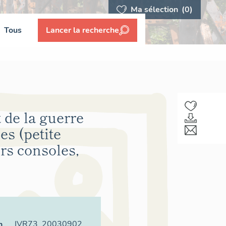
Ma sélection
(0)
Tous
Lancer la recherche
 de la guerre
es (petite
urs consoles,
IVR73_20030902
n