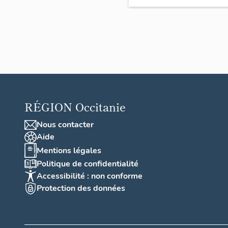
1918 et
de la
guerre
de 1939
1945,
tableau
commé
RÉGION
Occitanie
oratif e
deux
Nous contacter
statues
Aide
(petite
Mentions légales
nature)
Politique de confidentialité
de sain
Accessibilité : non conforme
Michel 
Protection des données
de
Jeanne
d'Arc s