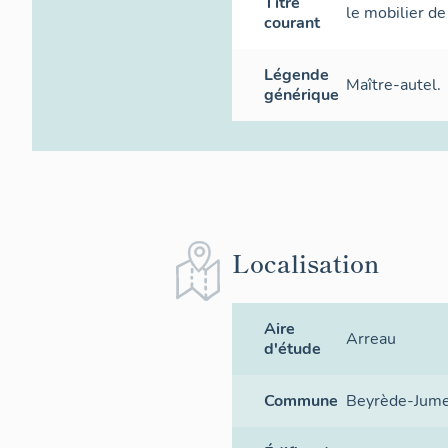
Titre
le mobilier de
courant
Légende
Maître-autel.
générique
Localisation
Aire
Arreau
d'étude
Commune
Beyrède-Jum