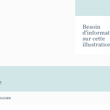
Besoin
d'informat
sur cette
illustratio
e
issiale