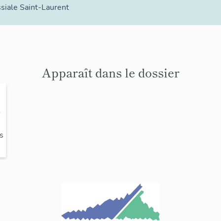
ssiale Saint-Laurent
Apparaît dans le dossier
e
s
e
s
-
n