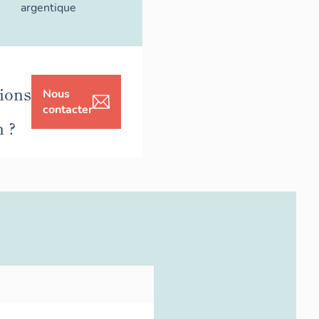
argentique
ions
Nous
contacter
n ?