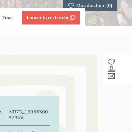
Ma sélection
(0)
Tous
Lancer la recherche
IVR73_19966500
n
873VA