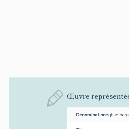
Œuvre représenté
Dénomination
église paro