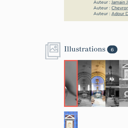
Auteur :
Jamain 
Auteur :
Chevro
Auteur :
Adour D
Illustrations
6