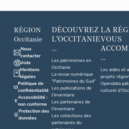
DÉCOUVREZ
LA RÉG
RÉGION
L'OCCITANIE
VOUS
Occitanie
...
ACCOM
Nous
...
contacter
Les patrimoines en
Aide
Occitanie
Mentions
Les aides et 
La revue numérique
légales
projets régio
"Patrimoines du Sud"
Politique de
Opendata pat
Les publications de
confidentialité
culturel d'Occ
l'Inventaire
Accessibilité :
Les partenaires de
non conforme
l'Inventaire
Protection des
Les collections des
données
partenaires du