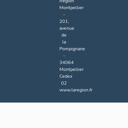
Région
Montpellier
-
201,
avenue
de
la
Pompignane
-
34064
Montpellier
Cedex
02
www.laregion.fr