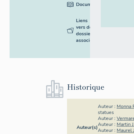
Documentation
Liens
vers des
dossiers
associés
Historique
Auteur :
Monna F
statues
Auteur :
Vermare
Auteur :
Martin J
Auteur(s)
Auteur :
Maurel 