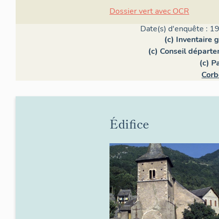
Dossier vert avec OCR
Date(s) d'enquête : 1
(c) Inventaire 
(c) Conseil départ
(c) P
Corb
Édifice