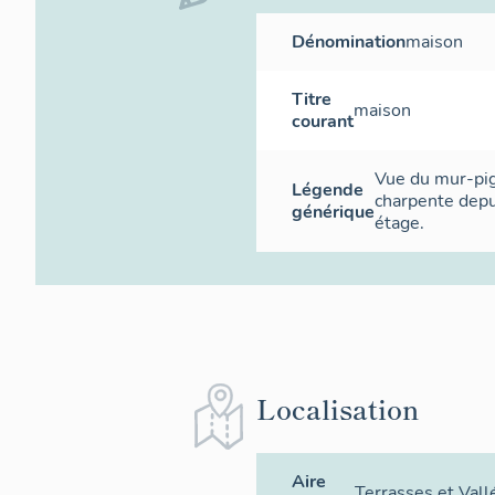
Dénomination
maison
Titre
maison
courant
Vue du mur-pi
Légende
charpente depu
générique
étage.
Localisation
Aire
Terrasses et Vall