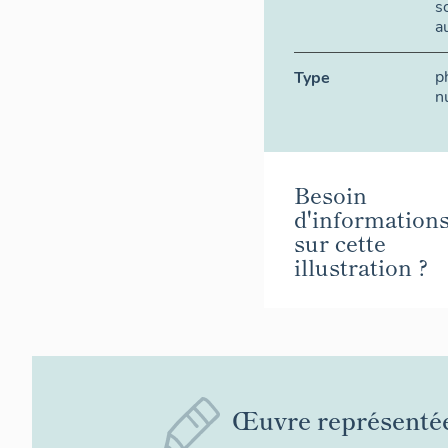
s
a
p
Type
n
Besoin
d'information
sur cette
illustration ?
Œuvre représenté