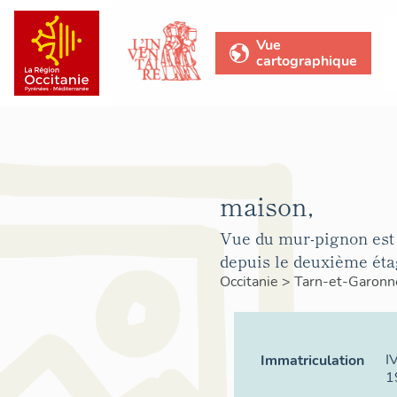
Vue
cartographique
maison,
Vue du mur-pignon est
depuis le deuxième éta
Occitanie
>
Tarn-et-Garon
I
Immatriculation
1