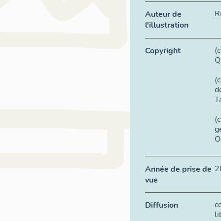
R
Auteur de
l'illustration
(
Copyright
Q
(
d
T
(
g
O
2
Année de prise de
vue
c
Diffusion
l