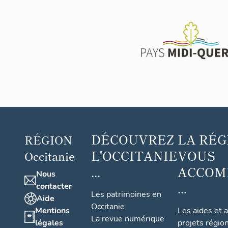
DÉCOUVREZ
LA RÉG
RÉGION
L'OCCITANIE
VOUS
Occitanie
...
ACCOM
Nous
...
contacter
Les patrimoines en
Aide
Occitanie
Mentions
Les aides et 
La revue numérique
légales
projets régio