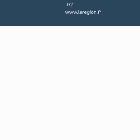
02
www.laregion.fr