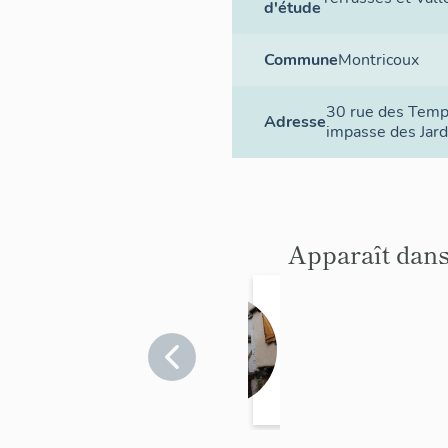
d'étude
Commune
Montricoux
30 rue des Temp
Adresse
impasse des Jard
Apparaît dans
maison
Tarn-et-
Garonne
>
Montricoux