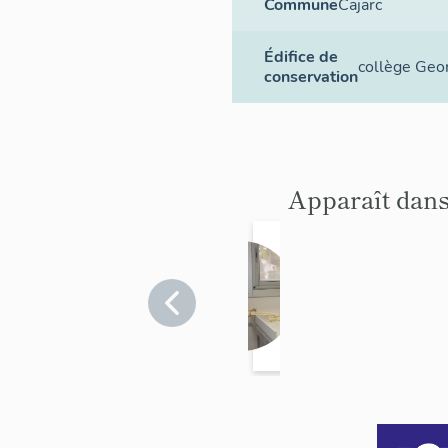
Commune
Cajarc
Édifice de
collège Geo
conservation
Apparaît dans
le
mob
ilier
Lot
>
Cajarc
du
collè
ge
Geor
ges