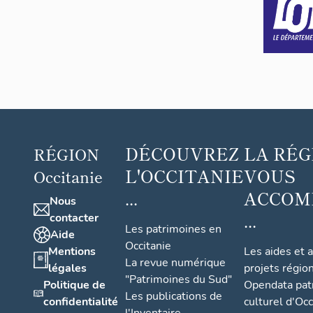
Pom
pido
u
DÉCOUVREZ
LA RÉG
RÉGION
L'OCCITANIE
VOUS
Occitanie
...
ACCOM
Nous
...
contacter
Les patrimoines en
Aide
Occitanie
Mentions
Les aides et 
La revue numérique
légales
projets régio
"Patrimoines du Sud"
Politique de
Opendata pat
Les publications de
confidentialité
culturel d'Occ