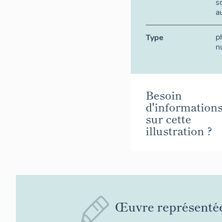
s
a
p
Type
n
Besoin
d'information
sur cette
illustration ?
Œuvre représenté