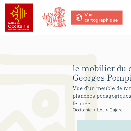
Vue
cartographique
le mobilier du 
Georges Pompi
Vue d'un meuble de ra
planches pédagogiques
fermée.
Occitanie
>
Lot
>
Cajarc