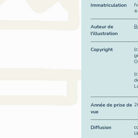
I
Immatriculation
4
B
Auteur de
l'illustration
(
Copyright
g
O
(
d
L
2
Année de prise de
vue
c
Diffusion
l