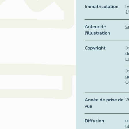
I
Immatriculation
1
C
Auteur de
l'illustration
(
Copyright
d
L
(
g
O
2
Année de prise de
vue
c
Diffusion
l