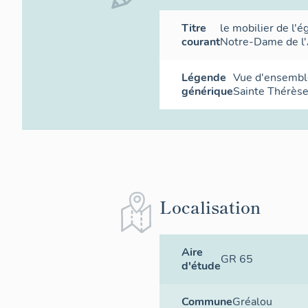
Titre
le mobilier de l'é
courant
Notre-Dame de l
Légende
Vue d'ensemble
générique
Sainte Thérèse
Localisation
Aire
GR 65
d'étude
Commune
Gréalou