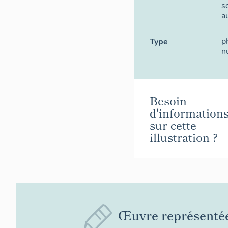
s
a
p
Type
n
Besoin
d'information
sur cette
illustration ?
Œuvre représenté