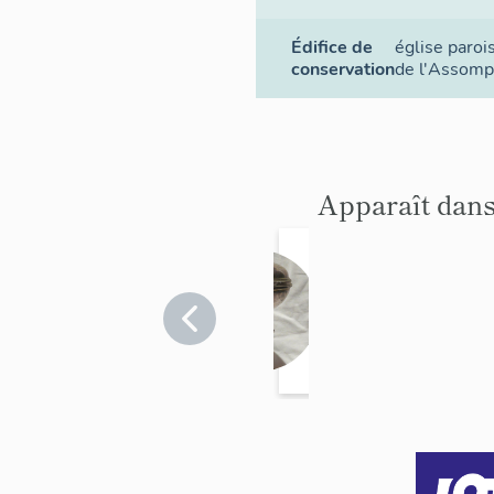
Édifice de
église paro
conservation
de l'Assomp
Apparaît dans
le
mobili
er de
Lot
>
Gréalou
l'églis
e
parois
siale
Notre-