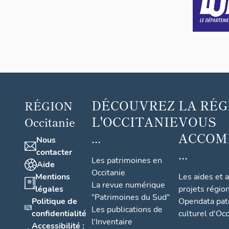
Dame
de
l'Asso
mptio
n
DÉCOUVREZ
LA RÉG
RÉGION
L'OCCITANIE
VOUS
Occitanie
...
ACCOM
Nous
...
contacter
Les patrimoines en
Aide
Occitanie
Mentions
Les aides et 
La revue numérique
légales
projets régio
"Patrimoines du Sud"
Politique de
Opendata pat
Les publications de
confidentialité
culturel d'Occ
l'Inventaire
Accessibilité :