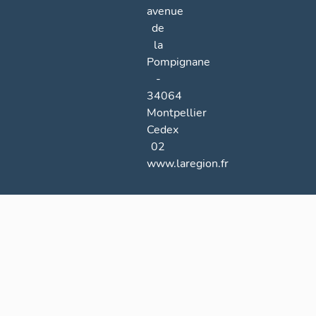
avenue
de
la
Pompignane
-
34064
Montpellier
Cedex
02
www.laregion.fr