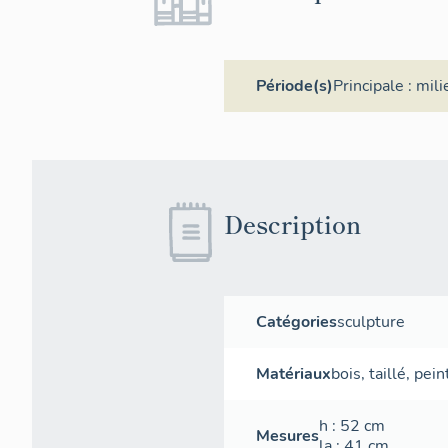
Période(s)
Principale :
mili
Description
Catégories
sculpture
Matériaux
bois
,
taillé
,
pein
h
: 52
cm
Mesures
la
: 41
cm