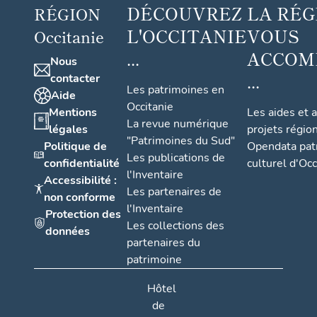
DÉCOUVREZ
LA RÉG
RÉGION
L'OCCITANIE
VOUS
Occitanie
...
ACCOM
Nous
...
contacter
Les patrimoines en
Aide
Occitanie
Mentions
Les aides et 
La revue numérique
légales
projets régio
"Patrimoines du Sud"
Politique de
Opendata pat
Les publications de
confidentialité
culturel d'Occ
l'Inventaire
Accessibilité :
Les partenaires de
non conforme
l'Inventaire
Protection des
Les collections des
données
partenaires du
patrimoine
Hôtel
de