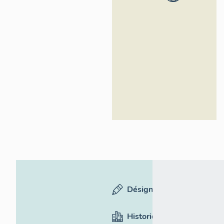
Roussillon -
Inventaire
général
Désignation
Historique