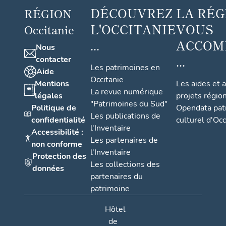
DÉCOUVREZ
LA RÉG
RÉGION
L'OCCITANIE
VOUS
Occitanie
...
ACCOM
Nous
...
contacter
Les patrimoines en
Aide
Occitanie
Mentions
Les aides et 
La revue numérique
légales
projets régio
"Patrimoines du Sud"
Politique de
Opendata pat
Les publications de
confidentialité
culturel d'Occ
l'Inventaire
Accessibilité :
Les partenaires de
non conforme
l'Inventaire
Protection des
Les collections des
données
partenaires du
patrimoine
Hôtel
de