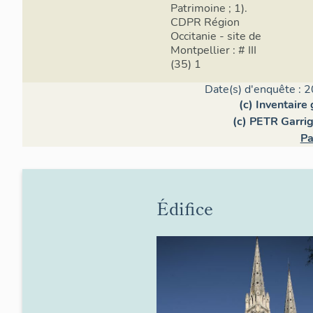
Patrimoine ; 1).
CDPR Région
Occitanie - site de
Montpellier : # III
(35) 1
Date(s) d'enquête : 2
(c) Inventaire
(c) PETR Garri
Pa
Édifice