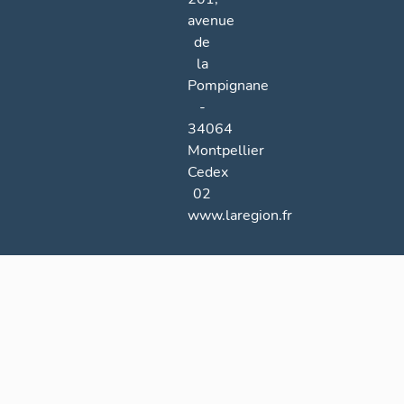
avenue
de
la
Pompignane
-
34064
Montpellier
Cedex
02
www.laregion.fr