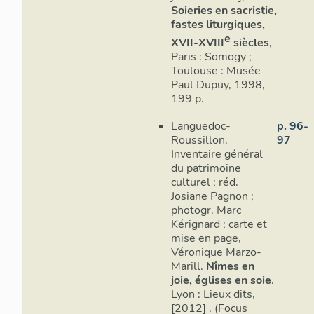
Soieries en sacristie,
fastes liturgiques,
e
XVII-XVIII
siècles
,
Paris : Somogy ;
Toulouse : Musée
Paul Dupuy, 1998,
199 p.
Languedoc-
p. 96-
Roussillon.
97
Inventaire général
du patrimoine
culturel ; réd.
Josiane Pagnon ;
photogr. Marc
Kérignard ; carte et
mise en page,
Véronique Marzo-
Marill.
Nîmes en
joie, églises en soie
.
Lyon : Lieux dits,
[2012] . (Focus