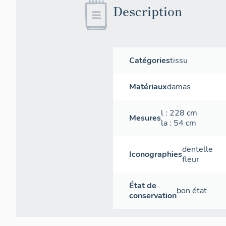
Description
Catégories
tissu
Matériaux
damas
l
: 228
cm
Mesures
la
: 54
cm
dentelle
Iconographies
fleur
État de
bon état
conservation