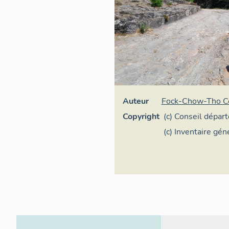
Auteur
Fock-Chow-Tho Cé
Copyright
(c) Conseil dépar
la Lozère
(c) Inventaire gé
Occitanie