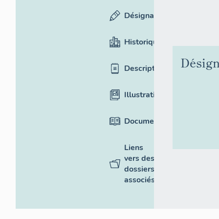
Désignation
Historique
Désign
Description
Illustrations
Documentation
Liens
vers des
dossiers
associés