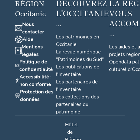
DÉCOUVREZ
LA RÉG
RÉGION
L'OCCITANIE
VOUS
Occitanie
...
ACCOM
Nous
...
contacter
Les patrimoines en
Aide
Occitanie
Mentions
Les aides et 
La revue numérique
légales
projets régio
"Patrimoines du Sud"
Politique de
Opendata pat
Les publications de
confidentialité
culturel d'Occ
l'Inventaire
Accessibilité :
Les partenaires de
non conforme
l'Inventaire
Protection des
Les collections des
données
partenaires du
patrimoine
Hôtel
de
Région