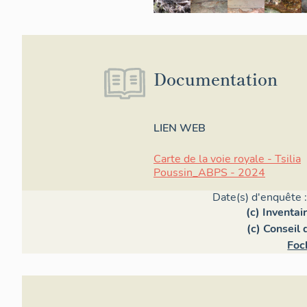
Documentation
LIEN WEB
Carte de la voie royale - Tsilia
Poussin_ABPS - 2024
Date(s) d'enquête 
(c) Inventa
(c) Conseil
Foc