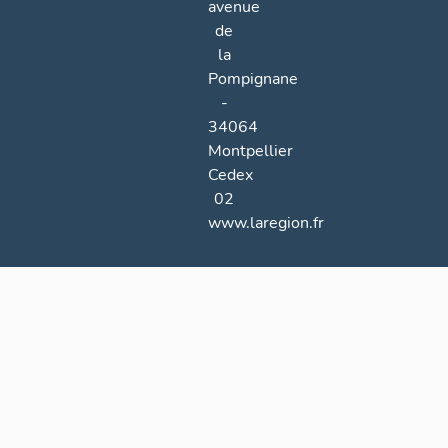
avenue
de
la
Pompignane
-
34064
Montpellier
Cedex
02
www.laregion.fr