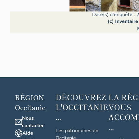
Date(s) d'enquête : 
(c) Inventair
DÉCOUVREZ
LA RÉG
RÉGION
L'OCCITANIE
VOUS
Occitanie
...
ACCOM
Nous
...
contacter
Les patrimoines en
Aide
Occitanie