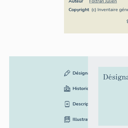
Auteur
Foltran Julien
Copyright
(c) Inventaire gé
Occitanie
Désignation
Désign
Historique
Description
Illustrations