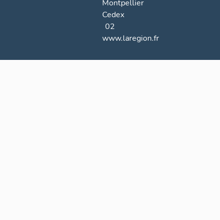
Montpellier
Cedex
02
www.laregion.fr