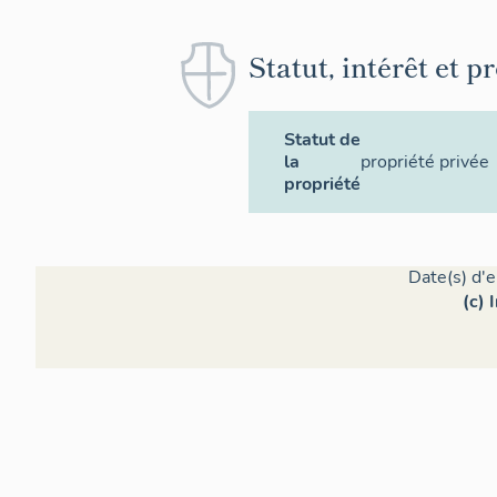
Statut, intérêt et p
Statut de
la
propriété privée
propriété
Date(s) d'
(c) 