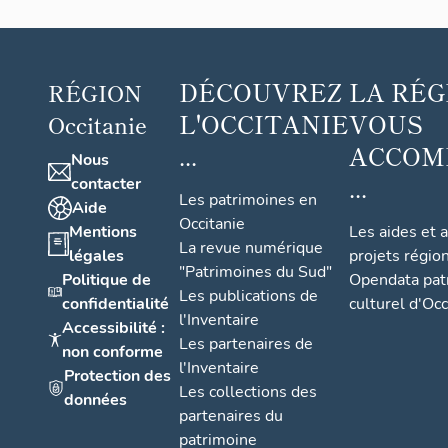
DÉCOUVREZ
LA RÉG
RÉGION
L'OCCITANIE
VOUS
Occitanie
...
ACCOM
Nous
...
contacter
Les patrimoines en
Aide
Occitanie
Mentions
Les aides et 
La revue numérique
légales
projets régio
"Patrimoines du Sud"
Politique de
Opendata pat
Les publications de
confidentialité
culturel d'Occ
l'Inventaire
Accessibilité :
Les partenaires de
non conforme
l'Inventaire
Protection des
Les collections des
données
partenaires du
patrimoine