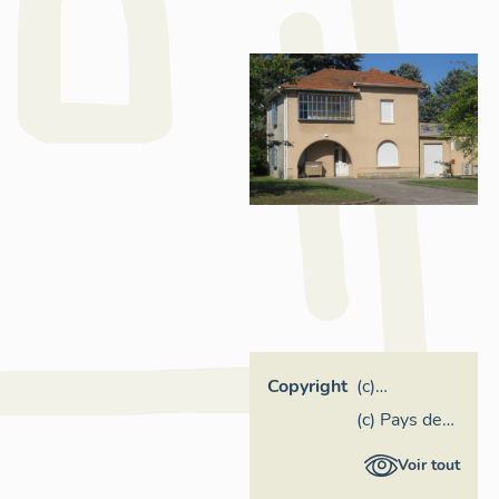
Copyright
(c)
Inventaire
(c) Pays des
général
Pyrénées
Voir tout
Région
cathares