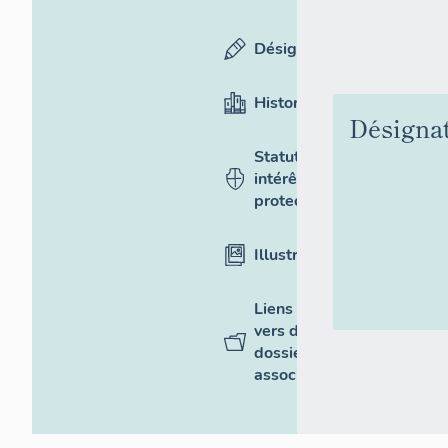
Désignation
Historique
Désigna
Statut,
intérêt et
protection
Illustrations
Liens
vers des
dossiers
associés