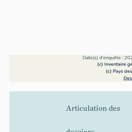
Date(s) d'enquête : 20
(c) Inventaire 
(c) Pays de
Des
Articulation des
dossiers