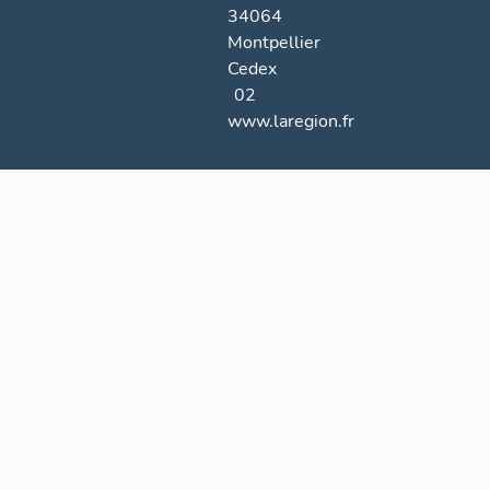
34064
Montpellier
Cedex
02
www.laregion.fr