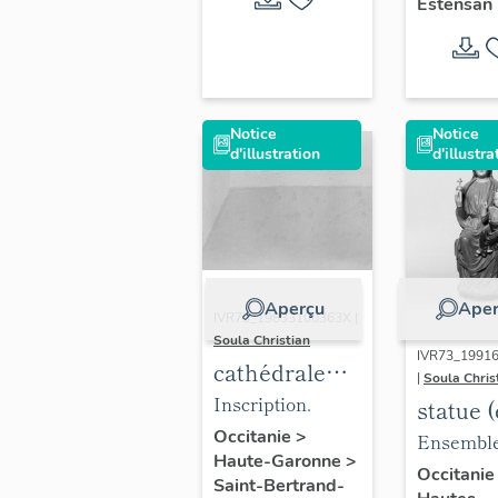
Estensan
Notice
Notice
d'illustration
d'illustra
Aperçu
Aper
IVR73_19833100363X |
Soula Christian
IVR73_1991
cathédrale
|
Soula Chris
Notre-Dame
Inscription.
statue 
actuellement
Occitanie
>
nature) 
Ensemble
Haute-Garonne
>
église
Vierge 
face.
Occitani
Saint-Bertrand-
paroissiale