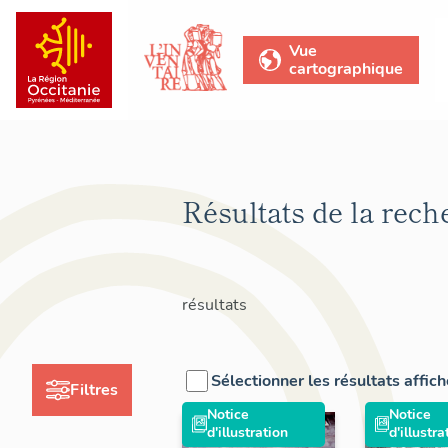
Vue
cartographique
Résultats de la rech
résultats
Sélectionner les résultats affic
Filtres
Notice
Notice
d'illustration
d'illustra