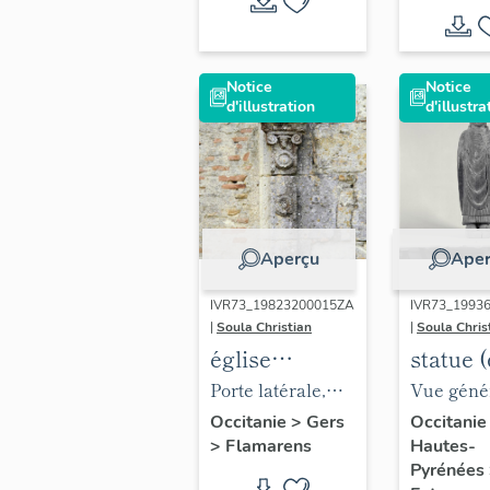
Notice
Notice
d'illustration
d'illustra
Aperçu
Aper
IVR73_19823200015ZA
IVR73_1993
|
Soula Christian
|
Soula Chris
église
statue 
paroissiale
nature) 
Porte latérale,
Vue géné
Saint-
Saint é
détail.
face.
Occitanie
>
Gers
Occitani
>
Flamarens
Hautes-
Saturnin
Pyrénées