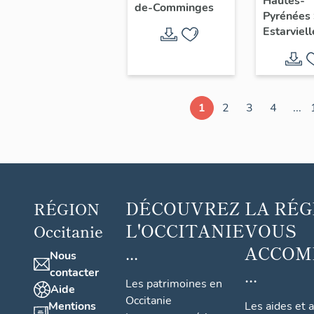
Hautes-
l'Enfan
de-Comminges
Sainte-Marie
Pyrénées
Estarviell
1
2
3
4
...
DÉCOUVREZ
LA RÉG
RÉGION
L'OCCITANIE
VOUS
Occitanie
...
ACCOM
Nous
...
contacter
Les patrimoines en
Aide
Occitanie
Mentions
Les aides et 