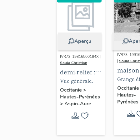
Aperçu
Aper
IVR73_1991
IVR73_19816500184X |
|
Soula Chris
Soula Christian
maison
demi-relief :
fermes
Grange-ét
saint Martin
Vue générale.
élévation
Occitani
à cheval
Occitanie
>
Hautes-
antérieur
Hautes-Pyrénées
Pyrénées
>
Aspin-Aure
[ferme n
étudiée].