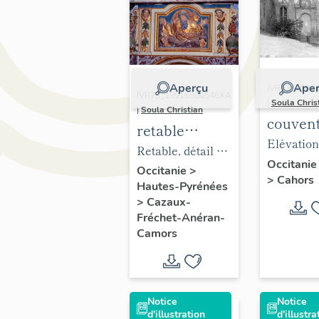
Aperçu
Aper
IVR73_1988
IVR73_19916500546XA
|
Soula Chris
|
Soula Christian
couvent
retable
Bénédic
Elévation
(retable
Retable, détail de
Notre-
Lot, détai
Occitani
architecturé,
la figure de Dieu
Occitanie
>
>
Cahors
dit la
l'avant-c
Hautes-Pyrénées
retable à
le Père.
Daurad
gauche (
>
Cazaux-
ailes), du
Fréchet-Anéran-
parcelle
maître-autel
Camors
cadastrale
Notice
Notice
d'illustration
d'illustra