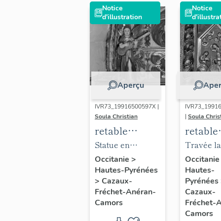
Notice
Notice
d'illustration
d'illustra
Aperçu
Aper
IVR73_19916500597X |
IVR73_1991
Soula Christian
|
Soula Chris
retable
retable
(retable
(retabl
Statue en
Travée la
architecturé,
archite
amortissement
droite : b
Occitanie
>
Occitani
Hautes-Pyrénées
Hautes-
retable à
retable
au dessus du
relief de l
>
Cazaux-
Pyrénées
ailes)
ailes)
pilastre de la
Adoration
Fréchet-Anéran-
Cazaux-
travée gauche :
bergers.
Camors
Fréchet-
ange musicien.
Camors