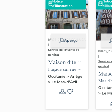
Notice
Notic
d'illustration
d'illu
IVR76_20260904091NUCA
Aperçu
|
Service de l'Inventaire
IVR76_2
général
|
Maison dite
Service de
général
Casa d'Oro
Façade sur rue,
Maiso
détail.
Occitanie
>
Ariège
de bo
Mas d'A
>
Le Mas-d'Azil
élévati
Occita
>
Le Ma
princip