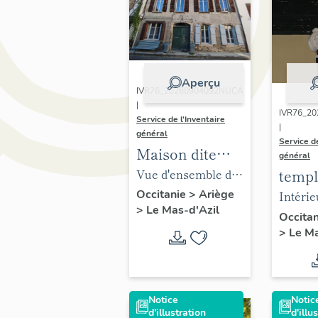
Aperçu
IVR76_20260904092NUCA
|
IVR76_2
Service de l'Inventaire
|
général
Service de
Maison dite
général
Casa d'Oro
Vue d'ensemble de
templ
la façade sur rue.
Occitanie
>
Ariège
Intérie
>
Le Mas-d'Azil
chapit
Occita
>
Le Ma
pilastr
Notice
Notic
d'illustration
d'illu