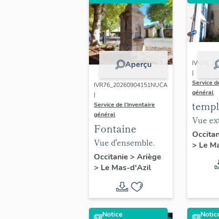
IVR76_2
Aperçu
|
Service de
IVR76_20260904151NUCA
général
|
templ
Service de l'Inventaire
général
Vue ex
Fontaine
côté no
Occita
Vue d'ensemble.
>
Le Ma
Occitanie
>
Ariège
>
Le Mas-d'Azil
Notice
Notic