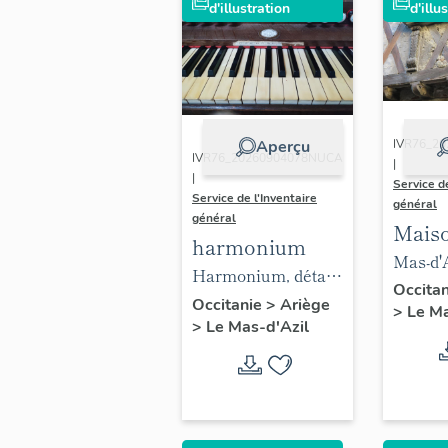
d'illustration
d'illu
IVR76_2
Aperçu
IVR76_20260904078NUCA
|
|
Service de
Service de l'Inventaire
général
général
Maiso
harmonium
de bo
Mas-d'A
Harmonium, détail.
sur rue
Occita
Clavier.
Occitanie
>
Ariège
>
Le Ma
l'allège
>
Le Mas-d'Azil
croisée