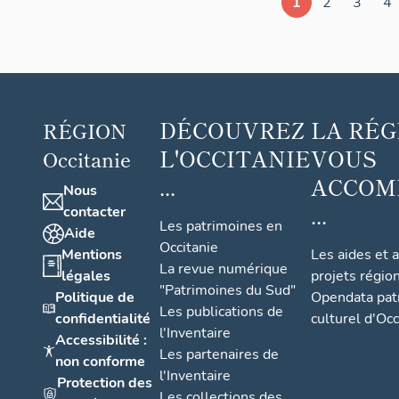
1
2
3
4
DÉCOUVREZ
LA RÉG
RÉGION
L'OCCITANIE
VOUS
Occitanie
...
ACCOM
Nous
...
contacter
Les patrimoines en
Aide
Occitanie
Mentions
Les aides et 
La revue numérique
légales
projets régio
"Patrimoines du Sud"
Politique de
Opendata pat
Les publications de
confidentialité
culturel d'Occ
l'Inventaire
Accessibilité :
Les partenaires de
non conforme
l'Inventaire
Protection des
Les collections des