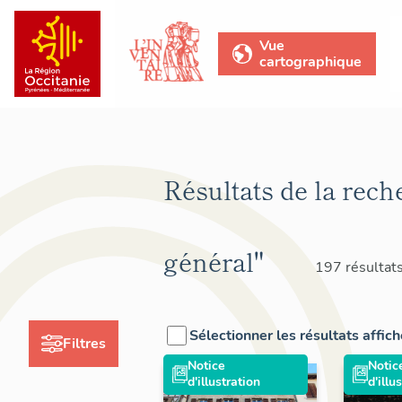
Vue
cartographique
Résultats de la rech
général"
197 résultat
Sélectionner les résultats affic
Filtres
Notice
Notic
d'illustration
d'illu