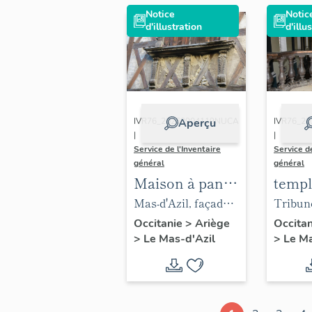
Notice
Notic
d'illustration
d'illu
IVR76_20260904119NUCA
IVR76_2
Aperçu
|
|
Service de l'Inventaire
Service de
général
général
Maison à pans
templ
de bois
Mas-d'Azil, façade
Tribune
sur rue, détail de la
Occitanie
>
Ariège
Occita
>
Le Mas-d'Azil
>
Le Ma
croisée.