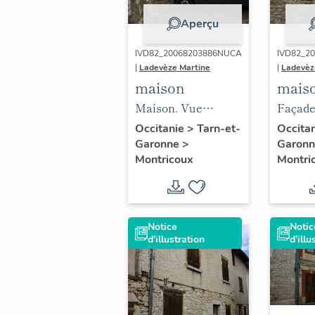
Aperçu
IVD82_20068203886NUCA
IVD82_2
|
Ladevèze Martine
|
Ladevèz
maison
mais
Maison. Vue
Façade
générale depuis le
généra
Occitanie
>
Tarn-et-
Occita
Garonne
>
Garon
sud-est. Façade
Montricoux
Montri
principale.
Notice
Notic
d'illustration
d'illu