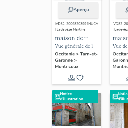
Aperçu
IVD82_20068203994NUCA
IVD82_2
|
Ladevèze Martine
|
Ladevèz
maison de
mais
maître
maîtr
Vue générale de la
Vue de 
façade postérieure.
partie
Occitanie
>
Tarn-et-
Occita
Garonne
>
Garon
de la p
Montricoux
Montri
Notice
Notic
d'illustration
d'illu