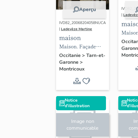
Aperçu
IVD82_2
|
Ladevèz
mais
IVD82_20068204058NUCA
|
Ladevèze Martine
maîtr
Maison
maison
d'ense
Occita
Maison. Façade
Garon
principale. Vue
Montri
Occitanie
>
Tarn-et-
Garonne
>
générale.
Montricoux
Notice
Notic
d'illustration
d'illu
Image non
I
communicable
com