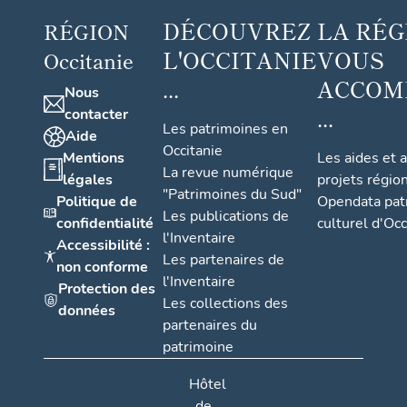
DÉCOUVREZ
LA RÉG
RÉGION
L'OCCITANIE
VOUS
Occitanie
...
ACCOM
Nous
...
contacter
Les patrimoines en
Aide
Occitanie
Mentions
Les aides et 
La revue numérique
légales
projets régio
"Patrimoines du Sud"
Politique de
Opendata pat
Les publications de
confidentialité
culturel d'Occ
l'Inventaire
Accessibilité :
Les partenaires de
non conforme
l'Inventaire
Protection des
Les collections des
données
partenaires du
patrimoine
Hôtel
de