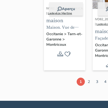
Aperçu
IVD82_20068203893NUCA
|
Ladevèze Martine
maison
IVD82_2
|
Ladevèz
Maison. Vue de
mais
trois-quarts depuis
Occitanie
>
Tarn-et-
Façade
Garonne
>
le nord-est.
détail 
Montricoux
Occita
Elévation latérale.
Garon
Montri
1
2
3
4