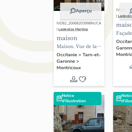
Aperçu
IVD82_2
|
Ladevèz
maiso
IVD82_20068203998NUCA
|
Ladevèze Martine
presb
Façade
maison
le sud 
Occita
Maison. Vue de la
Garon
façade.
Montri
Occitanie
>
Tarn-et-
Garonne
>
Montricoux
Notice
Notic
d'illustration
d'illu