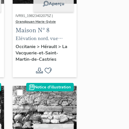
Aperçu
IVR91_19823402075Z |
Grandjouan Marie-Sylvie
Maison N° 8
Elévation nord, vue
d'ensemble.
Occitanie
>
Hérault
>
La
Vacquerie-et-Saint-
Martin-de-Castries
Notice d'illustration