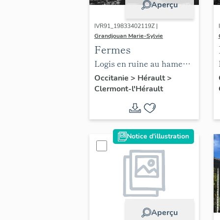
Aperçu
IVR91_19833402119Z |
Grandjouan Marie-Sylvie
Fermes
Logis en ruine au hameau
de Pradines, construction
Occitanie
>
Hérault
>
Clermont-l'Hérault
en basalte, encadrement
de baies en grès.
Notice d'illustration
Aperçu