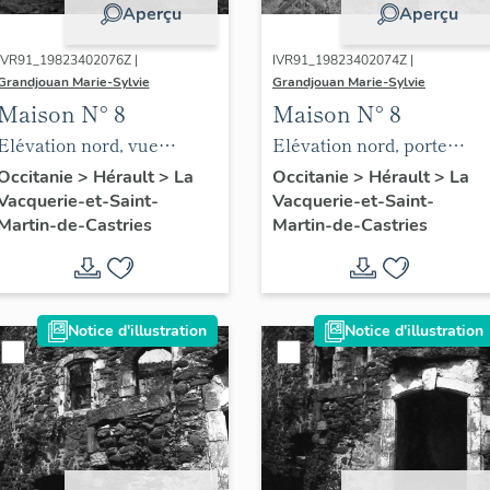
Aperçu
Aperçu
IVR91_19823402076Z |
IVR91_19823402074Z |
Grandjouan Marie-Sylvie
Grandjouan Marie-Sylvie
Maison N° 8
Maison N° 8
Elévation nord, vue
Elévation nord, porte
d'ensemble.
d'entrée.
Occitanie
>
Hérault
>
La
Occitanie
>
Hérault
>
La
Vacquerie-et-Saint-
Vacquerie-et-Saint-
Martin-de-Castries
Martin-de-Castries
Notice d'illustration
Notice d'illustration