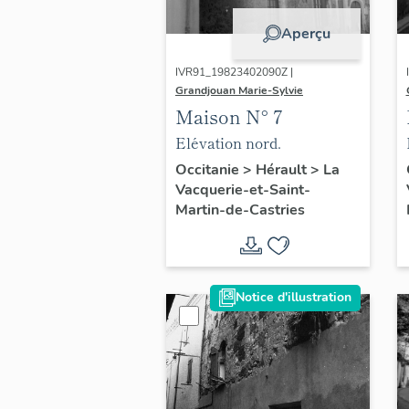
Aperçu
IVR91_19823402090Z |
Grandjouan Marie-Sylvie
Maison N° 7
Elévation nord.
Occitanie
>
Hérault
>
La
Vacquerie-et-Saint-
Martin-de-Castries
Notice d'illustration