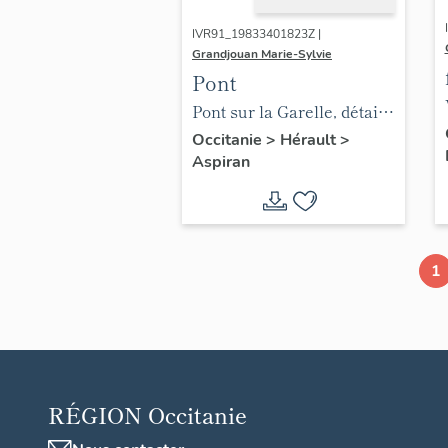
IVR91_19833401823Z |
Grandjouan Marie-Sylvie
Pont
Pont sur la Garelle, détail
de la voûte.
Occitanie
>
Hérault
>
Aspiran
1
RÉGION
Occitanie