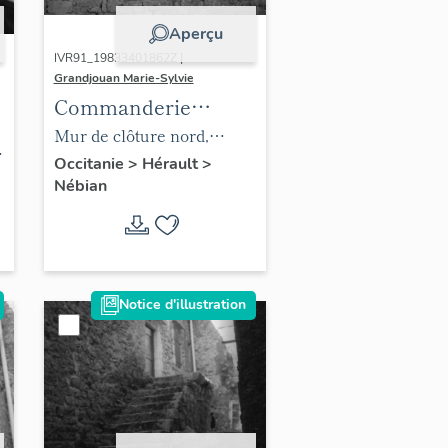
Aperçu
IVR91_19833401862Z |
Grandjouan Marie-Sylvie
Commanderie
d'Hospitaliers de
Mur de clôture nord,
Saint Jean de
détail.
Occitanie
>
Hérault
>
Nébian
Jérusalem
Notice d'illustration