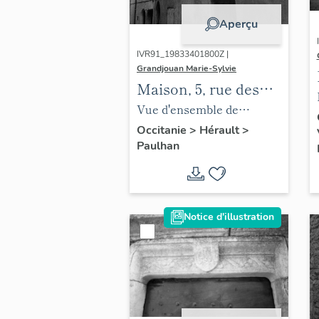
Aperçu
IVR91_19833401800Z |
Grandjouan Marie-Sylvie
Maison, 5, rue des
Jacobins
Vue d'ensemble de
l'élévation.
Occitanie
>
Hérault
>
Paulhan
Notice d'illustration