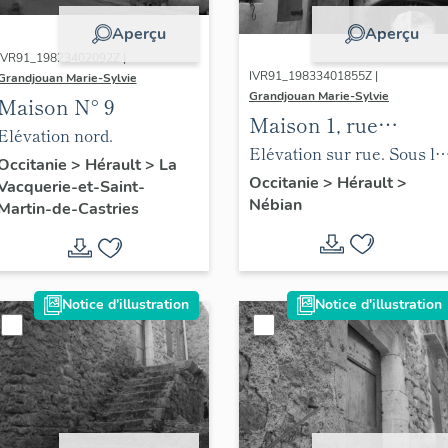
Aperçu
Aperçu
IVR91_19823402092Z |
IVR91_19833401855Z |
Grandjouan Marie-Sylvie
Grandjouan Marie-Sylvie
Maison N° 9
Maison 1, rue
Elévation nord.
Marcelin Berthelot
Elévation sur rue. Sous le
Occitanie
>
Hérault
>
La
passage appartenant à la
Occitanie
>
Hérault
>
Vacquerie-et-Saint-
Nébian
maison 2, porte datée
Martin-de-Castries
1566.
Notice d'illustration
Notice d'illustration