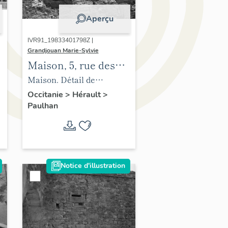
Aperçu
IVR91_19833401798Z |
Grandjouan Marie-Sylvie
Maison, 5, rue des
Jacobins
Maison. Détail de
l'élévation, premier étage
Occitanie
>
Hérault
>
Paulhan
et comble à surcroît.
Notice d'illustration