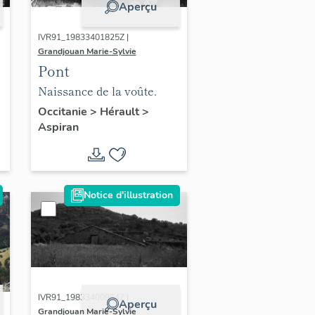
Aperçu
IVR91_19833401825Z |
Grandjouan Marie-Sylvie
Pont
Naissance de la voûte.
Occitanie
>
Hérault
>
Aspiran
Notice d'illustration
IVR91_19833400954Z |
Aperçu
Grandjouan Marie-Sylvie