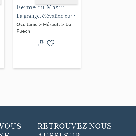
Ferme du Mas
Caudou
La grange, élévation ouest
et ancienne aire à battre.
Occitanie
>
Hérault
>
Le
Puech
 VOUS
RETROUVEZ-NOUS
 ...
AUSSI SUR ...