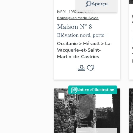
Aperçu
IVR91_19823402073Z |
Grandjouan Marie-Sylvie
Maison N° 8
Elévation nord, porte
d'entrée.
Occitanie
>
Hérault
>
La
Vacquerie-et-Saint-
Martin-de-Castries
Notice d'illustration