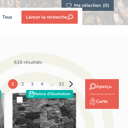
Ma sélection
(0)
Tous
Lancer la recherche
626 résultats
1
2
3
4
...
32
Aperçu
Notice d'illustration
Carte