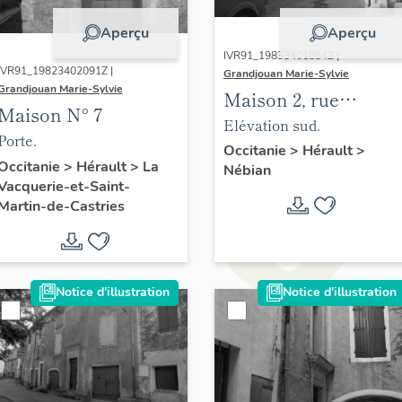
Aperçu
Aperçu
IVR91_19833401854Z |
IVR91_19823402091Z |
Grandjouan Marie-Sylvie
Grandjouan Marie-Sylvie
Maison 2, rue
Maison N° 7
Marcelin Berthelot
Elévation sud.
Porte.
Occitanie
>
Hérault
>
Occitanie
>
Hérault
>
La
Nébian
Vacquerie-et-Saint-
Martin-de-Castries
Notice d'illustration
Notice d'illustration