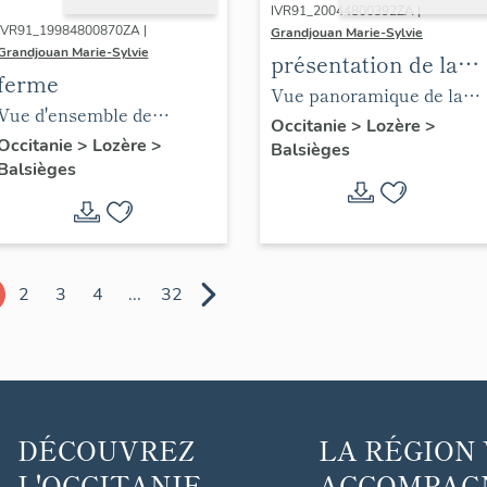
IVR91_20044800392ZA |
IVR91_19984800870ZA |
Grandjouan Marie-Sylvie
Grandjouan Marie-Sylvie
présentation de la
ferme
commune de
Vue panoramique de la
Vue d'ensemble de
Balsièges
vallée du Lot prise du
Occitanie
>
Lozère
>
l'élévation est du logis sur
Occitanie
>
Lozère
>
Balsièges
flanc sud du causse de
Balsièges
le chemin
Changefège, vers l'ouest
avec en arrière plan le
causse de Mende.
2
3
4
...
32
DÉCOUVREZ
LA RÉGION
L'OCCITANIE ...
ACCOMPAGNE