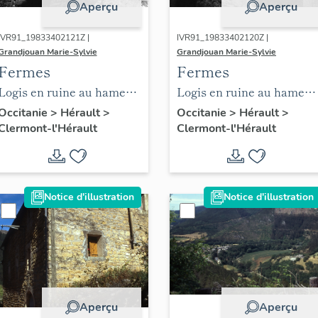
Aperçu
Aperçu
IVR91_19833402121Z |
IVR91_19833402120Z |
Grandjouan Marie-Sylvie
Grandjouan Marie-Sylvie
Fermes
Fermes
Logis en ruine au hameau
Logis en ruine au hameau
de Pradines, construction
de Pradines, construction
Occitanie
>
Hérault
>
Occitanie
>
Hérault
>
Clermont-l'Hérault
Clermont-l'Hérault
en basalte, encadrement
en basalte, encadrement
de baies en grès.
de baies en grès.
Notice d'illustration
Notice d'illustration
Aperçu
Aperçu