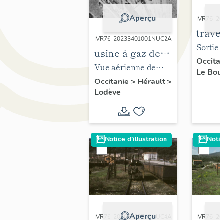
Aperçu
IVR76_
trav
IVR76_20233401001NUC2A
Sortie
usine à gaz de la
sur le
Occit
Compagnie
Vue aérienne de
Le Bo
Debay,
d'Eclairage au
l'usine à gaz de
Occitanie
>
Hérault
>
Lodève
Gaz (détruite)
Lodève, vers 1950-
1965.
Notice d'illustration
Noti
Aperçu
IVR76_20163403713NUC4A
IVR76_