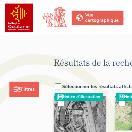
Vue
cartographique
Résultats de la rech
Sélectionner les résultats affic
Filtres
Notice d'illustration
Noti