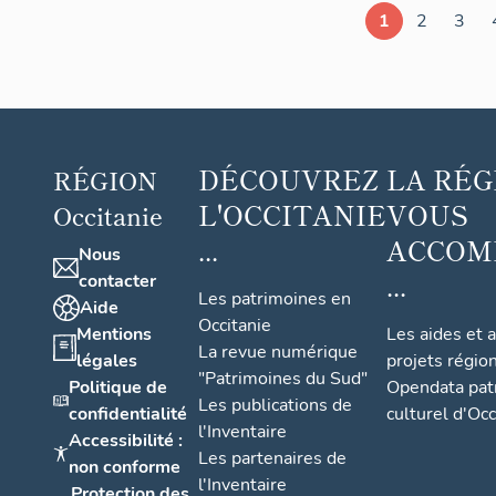
1
2
3
DÉCOUVREZ
LA RÉG
RÉGION
L'OCCITANIE
VOUS
Occitanie
...
ACCOM
Nous
...
contacter
Les patrimoines en
Aide
Occitanie
Mentions
Les aides et 
La revue numérique
légales
projets régio
"Patrimoines du Sud"
Politique de
Opendata pat
Les publications de
confidentialité
culturel d'Occ
l'Inventaire
Accessibilité :
Les partenaires de
non conforme
l'Inventaire
Protection des