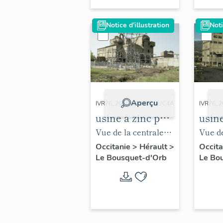
1989.
Notice d'illustration
Noti
Aperçu
IVR76_20163403761NUC4A
IVR76_
usine à zinc puis
usine
carreau Debay
carr
Vue de la centrale
Vue de
thermique depuis le
thermi
Occitanie
>
Hérault
>
Occit
Le Bousquet-d'Orb
Le Bo
nord-est, 1989.
sud-es