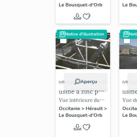
Le Bousquet-d'Orb
Le Bo
Debay et le garage
des locos.
Notice d'illustration
Noti
Aperçu
IVR76_20163403756NUC4A
IVR76_
usine à zinc puis
usine
carreau Debay
carr
Vue intérieure du
Vue d
lavoir, 1991.
lavoir
Occitanie
>
Hérault
>
Occit
Le Bousquet-d'Orb
Le Bo
Debay 
centr
depuis