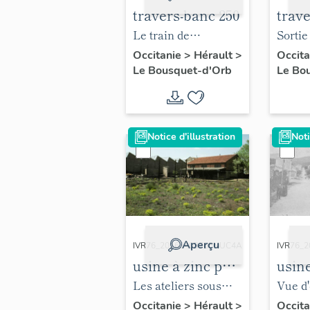
travers-banc 250
trav
Le train de
Sortie
wagonnets tracté
banc 2
Occitanie
>
Hérault
>
Occit
Le Bousquet-d'Orb
Le Bo
par ""la Taupe"",
carre
1991.
1989.
Notice d'illustration
Noti
Aperçu
IVR76_20163403765NUC4A
IVR76_
usine à zinc puis
usine
carreau Debay
carr
Les ateliers sous
Vue d
sheds du carreau
carrea
Occitanie
>
Hérault
>
Occit