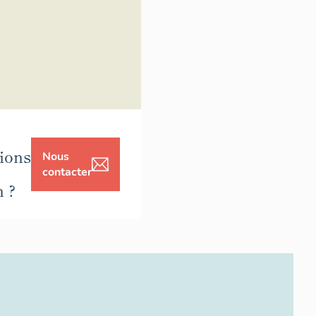
ions
Nous
contacter
n ?