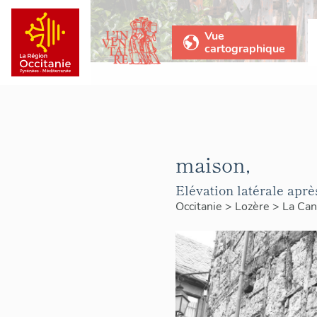
Vue
cartographique
maison,
Elévation latérale aprè
Occitanie
>
Lozère
>
La Ca