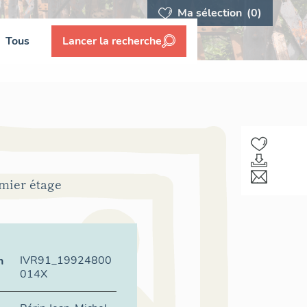
Ma sélection
(0)
Tous
Lancer la recherche
emier étage
IVR91_19924800
n
014X