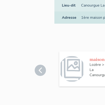
Lieu-dit
Canourgue La
Adresse
1ère maison p
maison
Lozère
>
La
Canourg