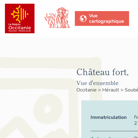
Vue
cartographique
Château fort,
Vue d'ensemble
Occitanie
>
Hérault
>
Soub
I
Immatriculation
2