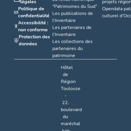
légales
projets régio
"Patrimoines du Sud"
Politique de
Opendata pat
Les publications de
confidentialité
culturel d'Occ
l'Inventaire
Accessibilité :
Les partenaires de
non conforme
l'Inventaire
Protection des
Les collections des
données
partenaires du
patrimoine
Hôtel
de
Région
Toulouse
-
22,
boulevard
du
maréchal
Juin