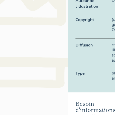
D
Auteur de
l'illustration
(
Copyright
g
O
c
Diffusion
l
s
a
p
Type
a
Besoin
d'information