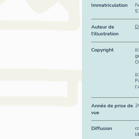
I
Immatriculation
5
D
Auteur de
l'illustration
(
Copyright
g
O
(
P
l
2
Année de prise de
vue
c
Diffusion
l