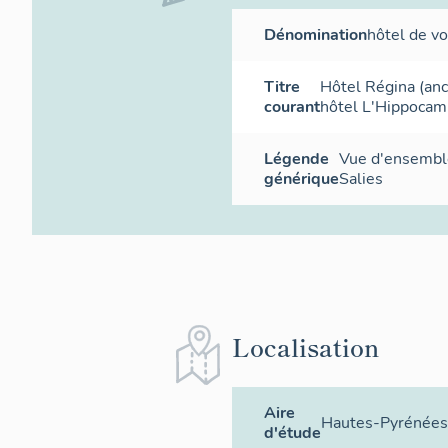
Dénomination
hôtel de v
Titre
Hôtel Régina (anc
courant
hôtel L'Hippoca
Légende
Vue d'ensembl
générique
Salies
Localisation
Aire
Hautes-Pyrénées
d'étude