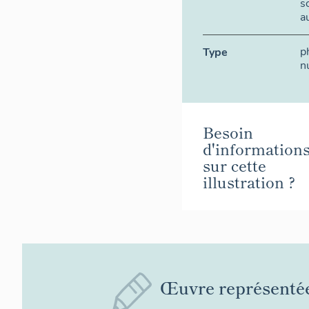
s
a
p
Type
n
Besoin
d'information
sur cette
illustration ?
Œuvre représenté