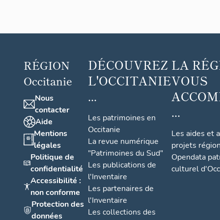
L'Hippo
campe
DÉCOUVREZ
LA RÉG
RÉGION
L'OCCITANIE
VOUS
Occitanie
...
ACCOM
Nous
...
contacter
Les patrimoines en
Aide
Occitanie
Mentions
Les aides et 
La revue numérique
légales
projets régio
"Patrimoines du Sud"
Politique de
Opendata pat
Les publications de
confidentialité
culturel d'Occ
l'Inventaire
Accessibilité :
Les partenaires de
non conforme
l'Inventaire
Protection des
Les collections des
données