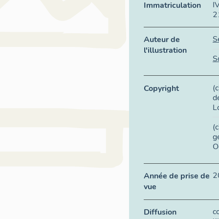
I
Immatriculation
2
S
Auteur de
l'illustration
S
(
Copyright
d
L
(
g
O
2
Année de prise de
vue
c
Diffusion