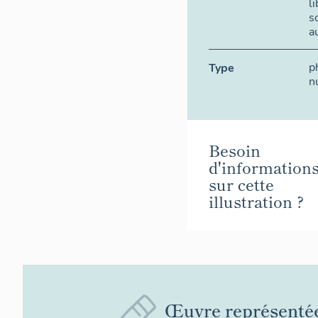
l
s
a
p
Type
n
Besoin
d'information
sur cette
illustration ?
Œuvre représenté