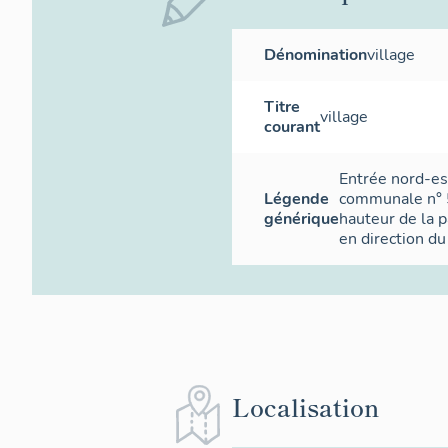
Dénomination
village
Titre
village
courant
Entrée nord-est
Légende
communale n° 5
générique
hauteur de la 
en direction d
Localisation