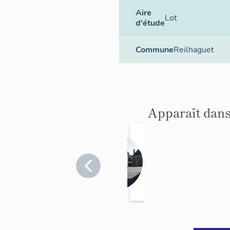
Aire
Lot
d'étude
Commune
Reilhaguet
Apparaît dans
village
Lot
>
Reilhaguet