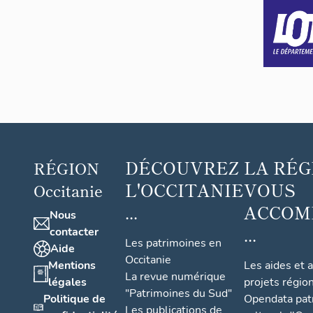
DÉCOUVREZ
LA RÉG
RÉGION
L'OCCITANIE
VOUS
Occitanie
...
ACCOM
Nous
...
contacter
Les patrimoines en
Aide
Occitanie
Mentions
Les aides et 
La revue numérique
légales
projets régio
"Patrimoines du Sud"
Politique de
Opendata pat
Les publications de