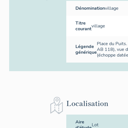
Dénomination
village
Titre
village
courant
Place du Puits
Légende
AB 118), vue d
générique
(échoppe daté
Localisation
Aire
Lot
d'étude