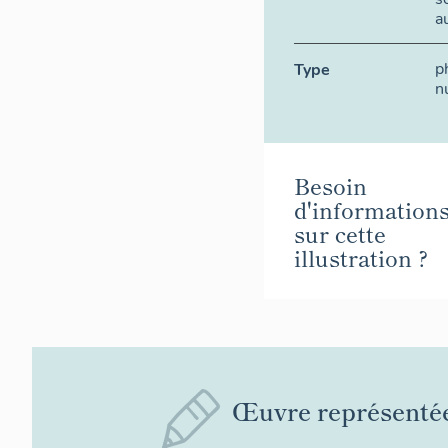
a
p
Type
n
Besoin
d'information
sur cette
illustration ?
Œuvre représenté