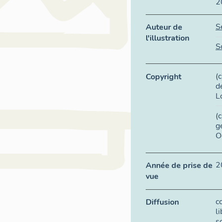
2
S
Auteur de
l'illustration
S
(
Copyright
d
L
(
g
O
2
Année de prise de
vue
c
Diffusion
l
s