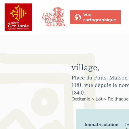
Vue
cartographique
village,
Place du Puits. Maison
118), vue depuis le nor
1840).
Occitanie
>
Lot
>
Reilhague
I
Immatriculation