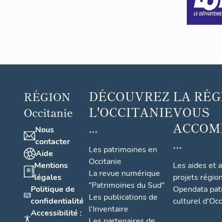
DÉCOUVREZ
LA RÉG
RÉGION
L'OCCITANIE
VOUS
Occitanie
...
ACCOM
Nous
...
contacter
Les patrimoines en
Aide
Occitanie
Mentions
Les aides et 
La revue numérique
légales
projets régio
"Patrimoines du Sud"
Politique de
Opendata pat
Les publications de
confidentialité
culturel d'Occ
l'Inventaire
Accessibilité :
Les partenaires de