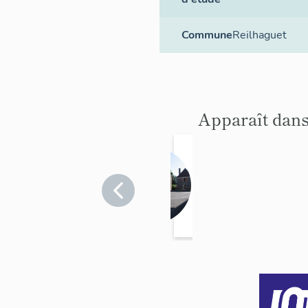
Commune
Reilhaguet
Apparaît dans
village
Lot
>
Reilhaguet