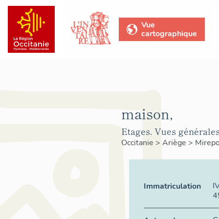
Vue
cartographique
maison,
Etages. Vues générales
Occitanie
>
Ariège
>
Mirepo
I
Immatriculation
4