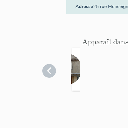
Adresse
25 rue Monseig
Apparaît dans
maiso
n
Ariège
>
Mirepoix