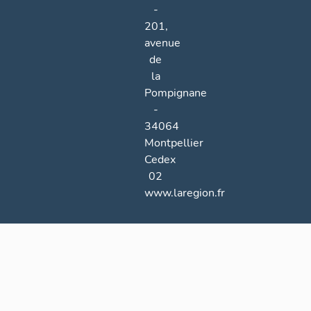
-
201,
avenue
de
la
Pompignane
-
34064
Montpellier
Cedex
02
www.laregion.fr