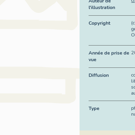
G
Auteur de
l'illustration
(
Copyright
g
O
2
Année de prise de
vue
c
Diffusion
l
s
a
p
Type
n