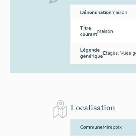
Dénomination
maison
Titre
maison
courant
Légende
Etages. Vues g
générique
Localisation
Commune
Mirepoix