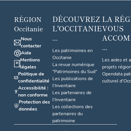
DÉCOUVREZ
LA RÉG
RÉGION
L'OCCITANIE
VOUS
Occitanie
...
ACCOM
Nous
...
contacter
Les patrimoines en
Aide
Occitanie
Mentions
Les aides et 
La revue numérique
légales
projets régio
"Patrimoines du Sud"
Politique de
Opendata pat
Les publications de
confidentialité
culturel d'Occ
l'Inventaire
Accessibilité :
Les partenaires de
non conforme
l'Inventaire
Protection des
Les collections des
données
partenaires du
patrimoine