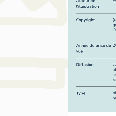
P
Auteur de
l'illustration
(
Copyright
g
O
2
Année de prise de
vue
c
Diffusion
l
s
a
p
Type
n