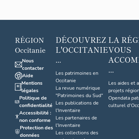
DÉCOUVREZ
LA RÉG
RÉGION
L'OCCITANIE
VOUS
Occitanie
...
ACCOM
Nous
...
contacter
Les patrimoines en
Aide
Occitanie
Mentions
Les aides et 
La revue numérique
légales
projets régio
"Patrimoines du Sud"
Politique de
Opendata pat
Les publications de
confidentialité
culturel d'Occ
l'Inventaire
Accessibilité :
Les partenaires de
non conforme
l'Inventaire
Protection des
Les collections des
données