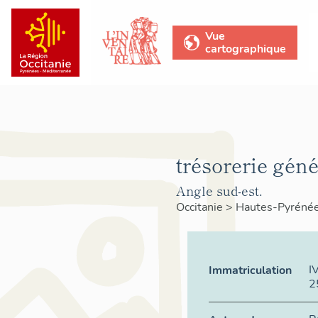
Vue
cartographique
trésorerie géné
Angle sud-est.
Occitanie
>
Hautes-Pyréné
I
Immatriculation
2