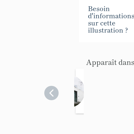
Besoin
d'information
sur cette
illustration ?
Apparaît dans
trésore
rie
général
Hautes-
Pyrénées
e
>
Tarbes