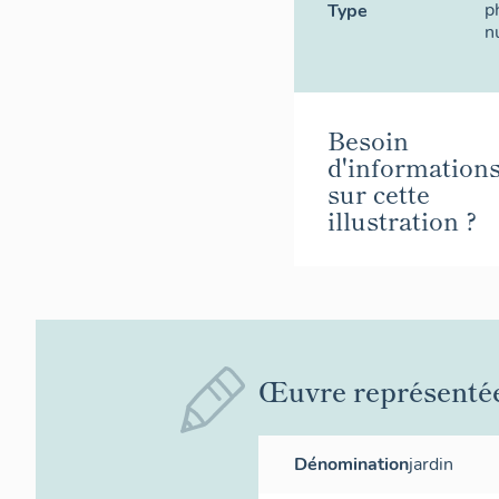
p
Type
n
Besoin
d'information
sur cette
illustration ?
Œuvre représenté
Dénomination
jardin