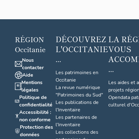
DÉCOUVREZ
LA RÉG
RÉGION
L'OCCITANIE
VOUS
Occitanie
...
ACCOM
Nous
...
contacter
Les patrimoines en
Aide
Occitanie
Mentions
Les aides et 
La revue numérique
légales
projets régio
"Patrimoines du Sud"
Politique de
Opendata pat
Les publications de
confidentialité
culturel d'Occ
l'Inventaire
Accessibilité :
Les partenaires de
non conforme
l'Inventaire
Protection des
Les collections des
données