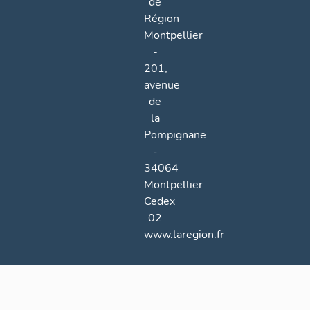
de
Région
Montpellier
-
201,
avenue
de
la
Pompignane
-
34064
Montpellier
Cedex
02
www.laregion.fr