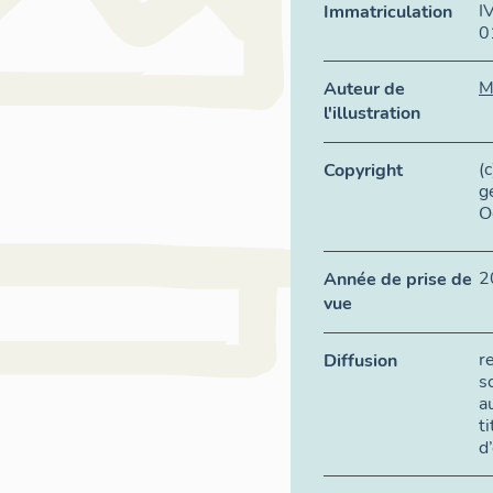
I
Immatriculation
0
M
Auteur de
l'illustration
(
Copyright
g
O
2
Année de prise de
vue
r
Diffusion
s
a
t
d