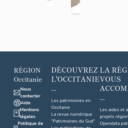
>
mun
Bézac
al
mais
ons
ferm
es
DÉCOUVREZ
LA RÉG
RÉGION
L'OCCITANIE
VOUS
Occitanie
...
ACCOM
Nous
...
contacter
Les patrimoines en
Aide
Occitanie
Mentions
Les aides et 
La revue numérique
légales
projets régio
"Patrimoines du Sud"
Politique de
Opendata pat