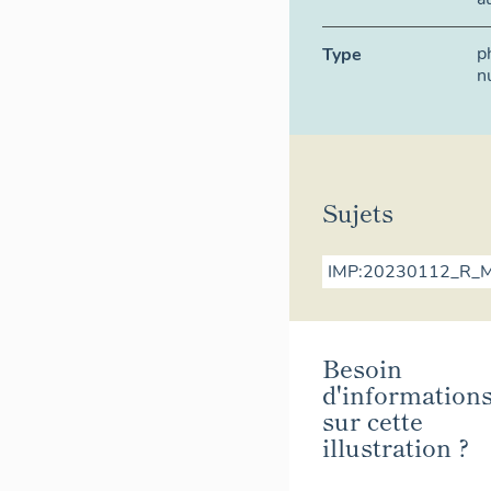
p
Type
n
Sujets
IMP:20230112_R_
Besoin
d'information
sur cette
illustration ?