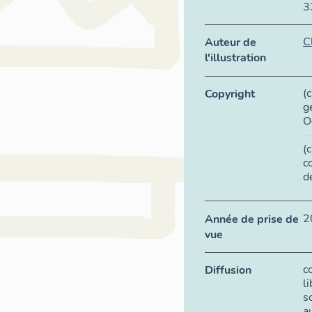
3
C
Auteur de
l'illustration
(
Copyright
g
O
(
c
d
2
Année de prise de
vue
c
Diffusion
l
s
a