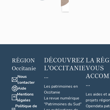
>
mun
Bézac
al
mais
ons
ferm
es
DÉCOUVREZ
LA RÉG
RÉGION
L'OCCITANIE
VOUS
Occitanie
...
ACCOM
Nous
...
contacter
Les patrimoines en
Aide
Occitanie
Mentions
Les aides et 
La revue numérique
légales
projets régio
"Patrimoines du Sud"
Politique de
Opendata pat