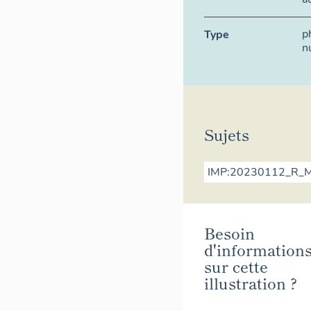
p
Type
n
Sujets
IMP:20230112_R_
Besoin
d'information
sur cette
illustration ?