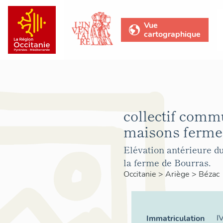
Vue
cartographique
collectif comm
maisons ferme
Elévation antérieure du
la ferme de Bourras.
Occitanie
>
Ariège
>
Bézac
I
Immatriculation