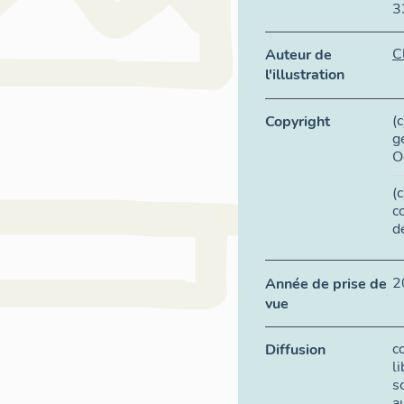
3
C
Auteur de
l'illustration
(
Copyright
g
O
(
c
d
2
Année de prise de
vue
c
Diffusion
l
s
a