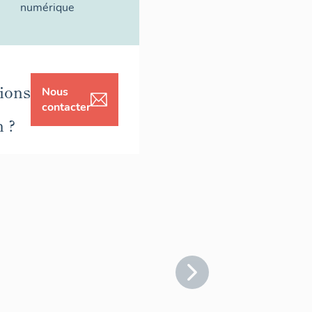
numérique
ions
Nous
contacter
n ?