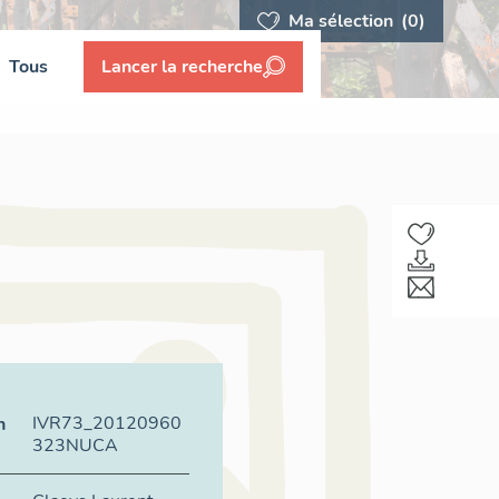
Ma sélection
(0)
Tous
Lancer la recherche
IVR73_20120960
n
323NUCA