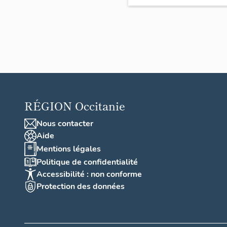
mais
ons
ferm
es
RÉGION
Occitanie
Nous contacter
Aide
Mentions légales
Politique de confidentialité
Accessibilité : non conforme
Protection des données