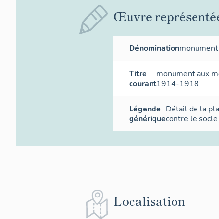
Œuvre représenté
Dénomination
monument 
Titre
monument aux mor
courant
1914-1918
Légende
Détail de la pl
générique
contre le socl
Localisation