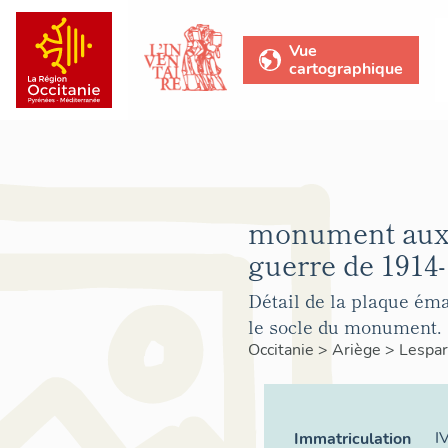
Vue
cartographique
monument aux 
guerre de 1914-
Détail de la plaque éma
le socle du monument.
Occitanie
>
Ariège
>
Lespar
I
Immatriculation