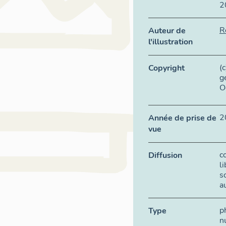
2
R
Auteur de
l'illustration
(
Copyright
g
O
2
Année de prise de
vue
c
Diffusion
l
s
a
p
Type
n