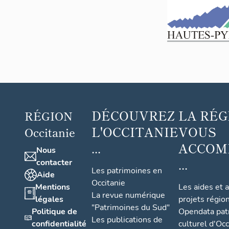
DÉCOUVREZ
LA RÉG
RÉGION
L'OCCITANIE
VOUS
Occitanie
...
ACCOM
Nous
...
contacter
Les patrimoines en
Aide
Occitanie
Mentions
Les aides et 
La revue numérique
légales
projets régio
"Patrimoines du Sud"
Politique de
Opendata pat
Les publications de
confidentialité
culturel d'Occ