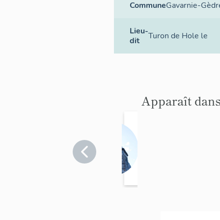
Commune
Gavarnie-Gèdr
Lieu-
Turon de Hole le
dit
Apparaît dans
chapell
e Notre-
Dame
Hautes-
Pyrénées
des
>
Neiges
Gavarnie-
Gèdre