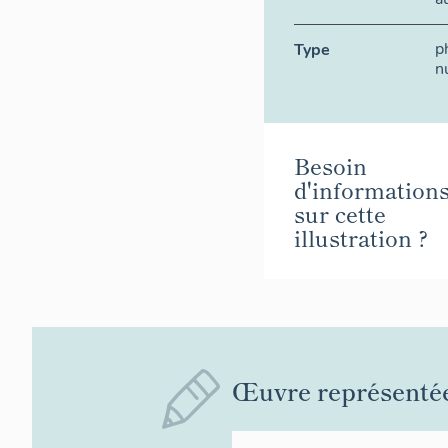
p
Type
n
Besoin
d'information
sur cette
illustration ?
Œuvre représenté