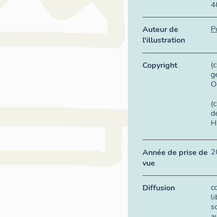
4
P
Auteur de
l'illustration
(
Copyright
g
O
(
d
H
2
Année de prise de
vue
c
Diffusion
l
s
a