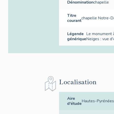
Dénomination
chapelle
Titre
chapelle Notre-
courant
Légende
Le monument 
générique
Neiges : vue d
Localisation
Aire
Hautes-Pyrénées
d'étude