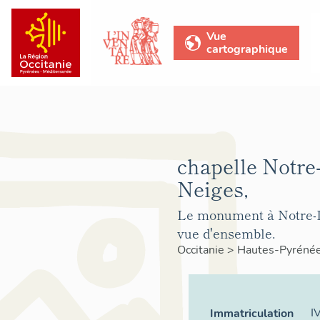
Vue
cartographique
chapelle Notr
Neiges,
Le monument à Notre-
vue d'ensemble.
Occitanie
>
Hautes-Pyréné
I
Immatriculation