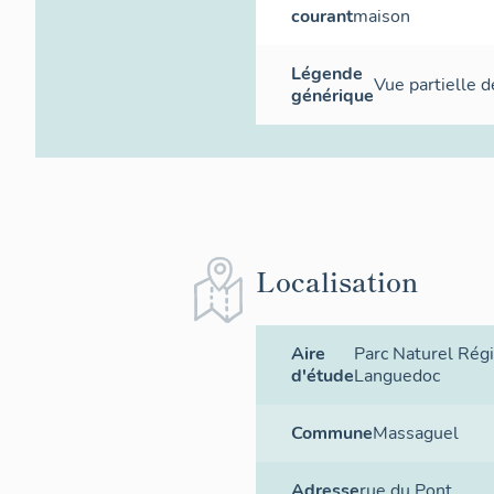
courant
maison
Légende
Vue partielle d
générique
Localisation
Aire
Parc Naturel Rég
d'étude
Languedoc
Commune
Massaguel
Adresse
rue du Pont