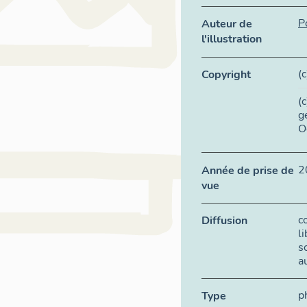
P
Auteur de
l'illustration
(
Copyright
(
g
O
2
Année de prise de
vue
c
Diffusion
l
s
a
p
Type