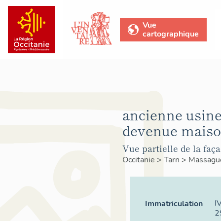
Vue
cartographique
ancienne usine 
devenue maiso
Vue partielle de la faça
Occitanie
>
Tarn
>
Massagu
I
Immatriculation
2