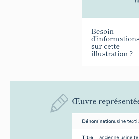
n
Besoin
d'information
sur cette
illustration ?
Œuvre représenté
Dénomination
usine texti
Titre
ancienne usine te