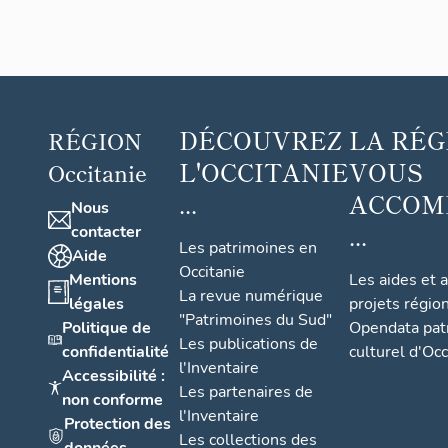
DÉCOUVREZ
LA RÉG
RÉGION
L'OCCITANIE
VOUS
Occitanie
...
ACCOM
Nous
...
contacter
Les patrimoines en
Aide
Occitanie
Mentions
Les aides et 
La revue numérique
légales
projets régio
"Patrimoines du Sud"
Politique de
Opendata pat
Les publications de
confidentialité
culturel d'Occ
l'Inventaire
Accessibilité :
Les partenaires de
non conforme
l'Inventaire
Protection des
Les collections des