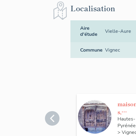
Localisation
Aire
Vielle-Aure
d'étude
Commune
Vignec
maiso
s,
ferme
Hautes-
Pyrénée
>
Vigne