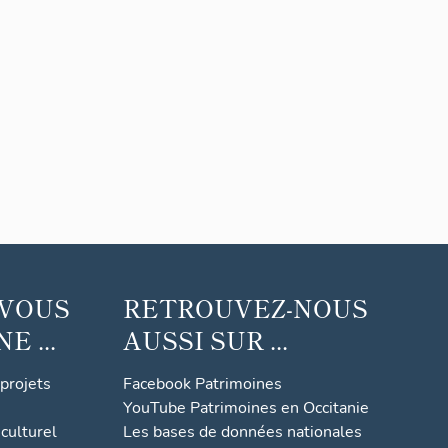
 VOUS
RETROUVEZ-NOUS
 ...
AUSSI SUR ...
 projets
Facebook Patrimoines
YouTube Patrimoines en Occitanie
culturel
Les bases de données nationales