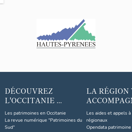
DÉCOUVREZ
LA RÉGION
L'OCCITANIE ...
ACCOMPAGNE
Les patrimoines en Occitanie
Les aides et appels à
La revue numérique "Patrimoines du
régionaux
Sud"
Opendata patrimoine 