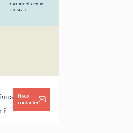
document acquis
par scan
ions
Nous
contacter
n ?