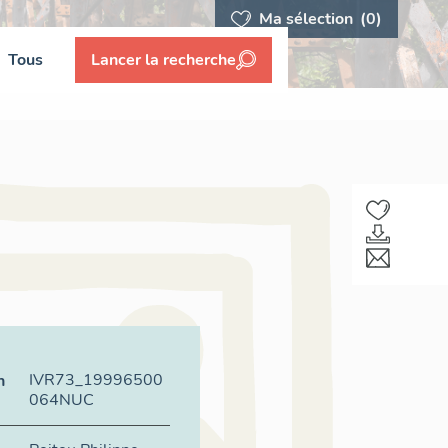
Ma sélection
(0)
Tous
Lancer la recherche
IVR73_19996500
n
064NUC