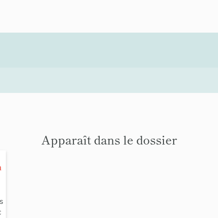
Apparaît dans le dossier
n
s
s
c