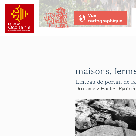
Vue
cartographique
maisons, ferme
Linteau de portail de l
Occitanie
>
Hautes-Pyréné