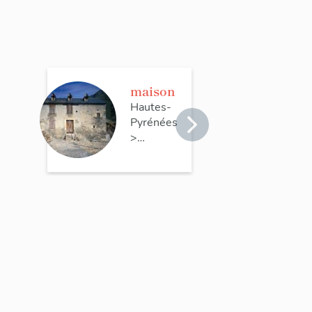
maison
Hautes-
Pyrénées
>
Tramezaïgues