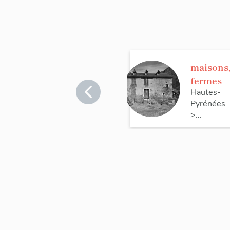
maisons
fermes
Hautes-
Pyrénées
>
Tramezaïg