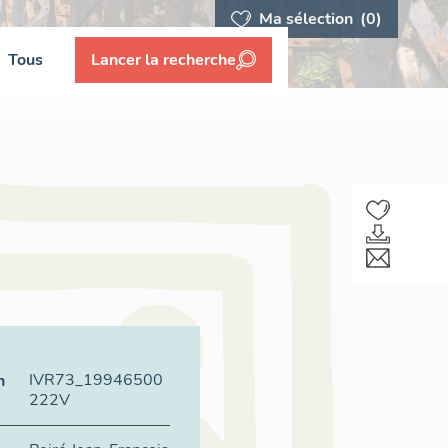
Ma sélection
(0)
Tous
Lancer la recherche
IVR73_19946500
n
222V