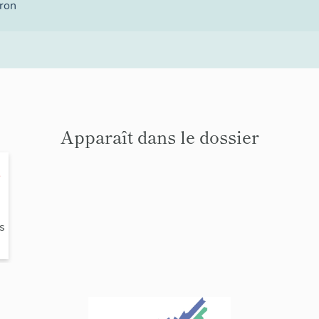
ron
Apparaît dans le dossier
r
-
s
i
a