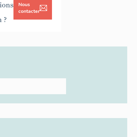
ions
Nous
contacter
n ?