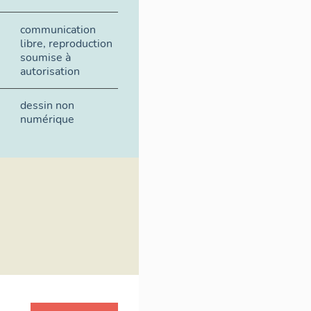
communication
libre, reproduction
soumise à
autorisation
dessin non
numérique