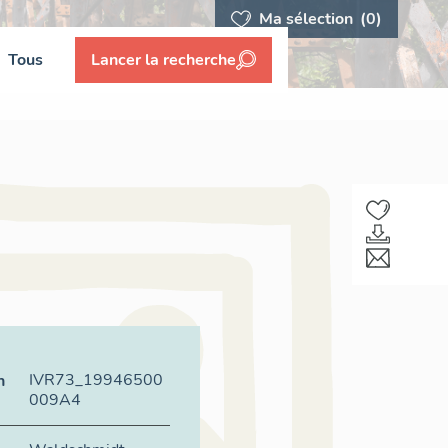
Ma sélection
(0)
Tous
Lancer la recherche
IVR73_19946500
n
009A4