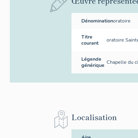
Œuvre représenté
Dénomination
oratoire
Titre
oratoire Sain
courant
Légende
Chapelle du ci
générique
Localisation
Aire