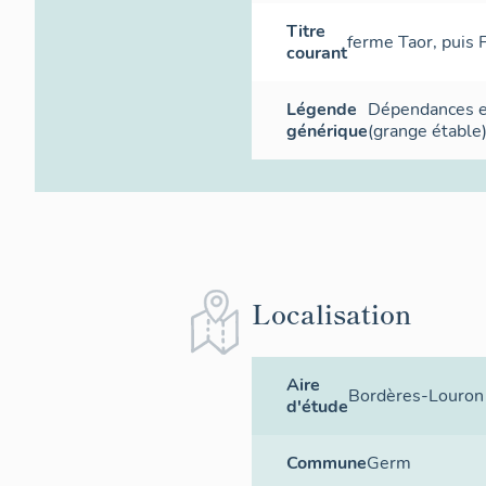
Titre
ferme Taor, puis 
courant
Légende
Dépendances en
générique
(grange étable)
Localisation
Aire
Bordères-Louron
d'étude
Commune
Germ