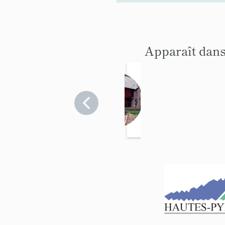
Apparaît dans
ferme
Taor,
puis
Hautes-
Pyrénées
Faur
>
Germ