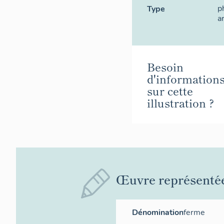
p
Type
a
Besoin
d'information
sur cette
illustration ?
Œuvre représenté
Dénomination
ferme