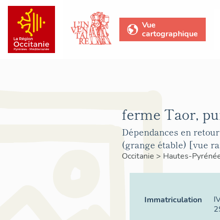
Vue
cartographique
ferme Taor, pu
Dépendances en retour 
(grange étable) [vue r
Occitanie
>
Hautes-Pyréné
I
Immatriculation
2