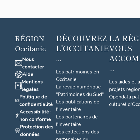
DÉCOUVREZ
LA RÉG
RÉGION
L'OCCITANIE
VOUS
Occitanie
...
ACCOM
Nous
...
contacter
Les patrimoines en
Aide
Occitanie
Mentions
Les aides et 
La revue numérique
légales
projets régio
"Patrimoines du Sud"
Politique de
Opendata pat
Les publications de
confidentialité
culturel d'Occ
l'Inventaire
Accessibilité :
Les partenaires de
non conforme
l'Inventaire
Protection des
Les collections des
données
partenaires du