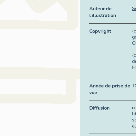
S
Auteur de
l'illustration
(
Copyright
g
O
(
d
H
1
Année de prise de
vue
c
Diffusion
l
s
a