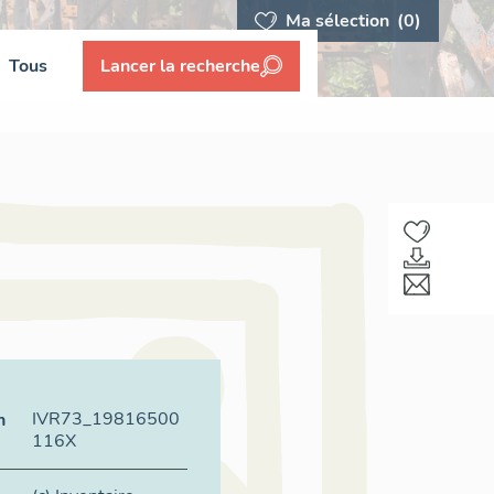
Ma sélection
(0)
Tous
Lancer la recherche
IVR73_19816500
n
116X