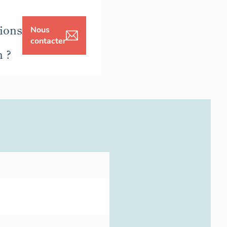
ions
Nous
contacter
n ?