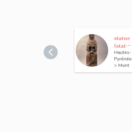
statue
(statu
tte) :
Hautes-
Pyrénée
Christ,
>
Mont
dit
Christ
sacerd
tal