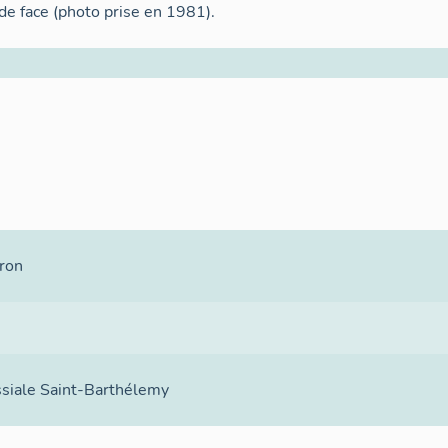
de face (photo prise en 1981).
ron
ssiale Saint-Barthélemy