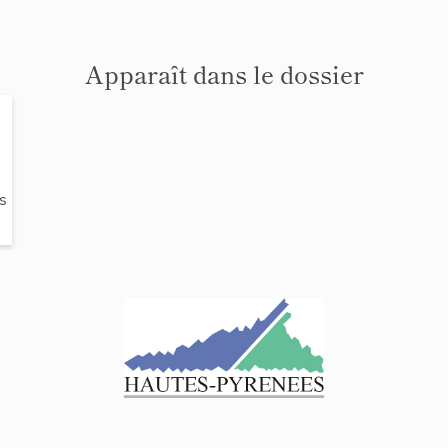
Apparaît dans le dossier
e
s
o